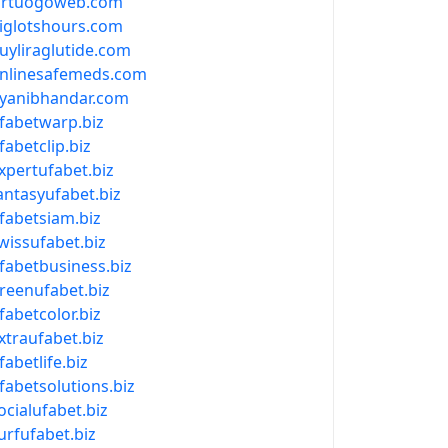
irtuogoweb.com
iglotshours.com
uyliraglutide.com
nlinesafemeds.com
yanibhandar.com
fabetwarp.biz
fabetclip.biz
xpertufabet.biz
antasyufabet.biz
fabetsiam.biz
wissufabet.biz
fabetbusiness.biz
reenufabet.biz
fabetcolor.biz
xtraufabet.biz
fabetlife.biz
fabetsolutions.biz
ocialufabet.biz
urfufabet.biz