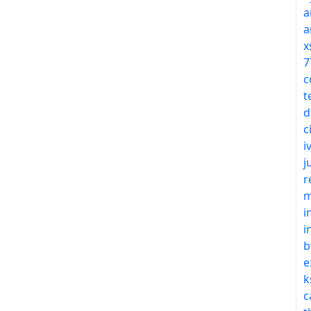
a
a
x
7
c
t
d
c
i
j
r
m
i
i
b
e
k
c