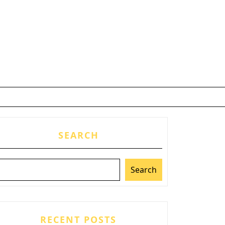
SEARCH
Search
RECENT POSTS