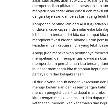
Salah satu aspek utama AHLIQQ adalah perhat
memperhatikan pikiran dan perasaan kita tanp
menjadi lebih sadar akan emosi dan reaksi k
dengan kejelasan dan belas kasih yang lebih 
Komponen penting lain dari AHLIQQ adalah r
tindakan, kepercayaan, dan nilai -nilai ki
lebih dalam tentang diri kita dan tempat kita di
mengidentifikasi bidang-bidang untuk pert
kesadaran dan kepuasan diri yang lebih besar
Ahliqq juga menekankan pentingnya mencari
mempelajari dan memperluas wawasan kita, k
memperdalam pemahaman kita tentang dunia 
ini dapat membantu kita membuat keputusan
percaya diri dan kebijaksanaan.
Di dunia yang penuh dengan kekacauan dan 
menuju kedamaian dan keseimbangan batin. D
mencari pengetahuan, kita dapat menumbuhka
kita. Dengan melakukan hal itu, kita dapat 
ketahanan, menemukan kedamaian dan kepua