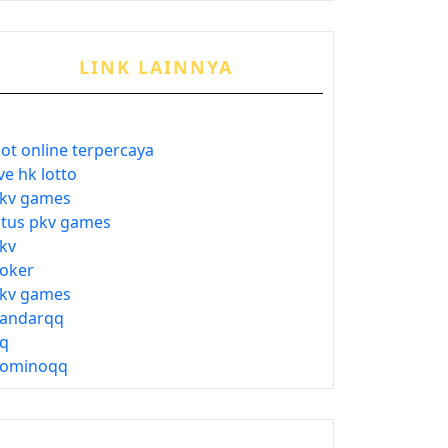
LINK LAINNYA
lot online terpercaya
ive hk lotto
kv games
itus pkv games
kv
oker
kv games
andarqq
q
ominoqq