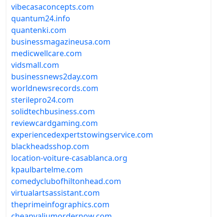
vibecasaconcepts.com
quantum24.info
quantenki.com
businessmagazineusa.com
medicwellcare.com
vidsmall.com
businessnews2day.com
worldnewsrecords.com
sterilepro24.com
solidtechbusiness.com
reviewcardgaming.com
experiencedexpertstowingservice.com
blackheadsshop.com
location-voiture-casablanca.org
kpaulbartelme.com
comedyclubofhiltonhead.com
virtualartsassistant.com
theprimeinfographics.com
cheapvaliumordernow.com