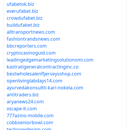
ufabetok.biz
everufabet.biz
crowdufabet.biz
buildufabet.biz
alltransportnews.com
fashiontrandsnews.com
bbcreporters.com
cryptocasinoguid.com
leadingedgemarketingsolutionsmi.com
kastratigeneralcontractinginc.co
bestwholesalenfljerseysshop.com
openlivinglabdays14.com
ayurvedakonsultti-kari-nokela.com
antitraders.biz
aryanews24.com
xscape-it.com
777azino-mobile.com
cobbseniorbowl.com
technowdesign.com