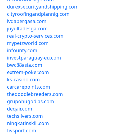
durexsecurityandshipping.com
cityroofingandplannig.com
ivdabergasa.com
juyultadesga.com
real-crypto-services.com
mypetzworld.com
infounty.com
investparaguay-eu.com
bwc88asia.com
extrem-poker.com
ks-casino.com
carcarepoints.com
thedoodlebreeders.com
grupohugodias.com
deqair.com
techsilvers.com
ningkatinskill.com
fivsport.com