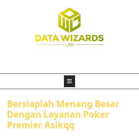
Bersiaplah Menang Besar
Dengan Layanan Poker
Premier Asikqq