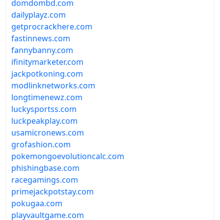
domdombd.com
dailyplayz.com
getprocrackhere.com
fastinnews.com
fannybanny.com
ifinitymarketer.com
jackpotkoning.com
modlinknetworks.com
longtimenewz.com
luckysportss.com
luckpeakplay.com
usamicronews.com
grofashion.com
pokemongoevolutioncalc.com
phishingbase.com
racegamings.com
primejackpotstay.com
pokugaa.com
playvaultgame.com