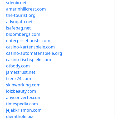
sdenix.net
amarinhillcrest.com
the-tourist.org
advogato.net
isafebag.net
bloombergz.com
enterpriseboosts.com
casino-kartenspiele.com
casino-automatenspiele.org
casino-tischspiele.com
otbody.com
jamestrust.net
trenz24.com
skipworking.com
loizbeauty.com
anyconverter.com
timespedia.com
jejakkrismon.com
diemthole.biz