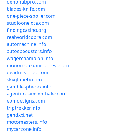
denohubpro.com
blades-knife.com
one-piece-spoiler.com
studiooneiota.com
findingcasino.org
realworldcobra.com
automachine.info
autospeedsters.info
wagerchampion.info
monomousumicontest.com
deadricklingo.com
skyglobefx.com
gamblespherex.info
agentur-ramsenthaler.com
eomdesigns.com
triptrekker.info
gendxxi.net
motomasters.info
mycarzone.info