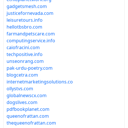
gadgetsmesh.com
justicefornevada.com
leisuretours.info
hellotbsbro.com
farmandpetscare.com
computingservice.info
caiofracini.com
techpositive.info
unseonrang.com
pak-urdu-poetry.com
blogcetra.com
internetmarketingsolutions.co
ollystvs.com
globalnewscx.com
dogslives.com
pdfbookplanet.com
queenofrattan.com
thequeenofrattan.com