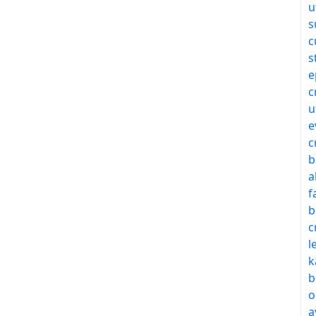
u
s
c
s
e
c
u
e
c
b
a
f
b
c
l
k
b
o
a