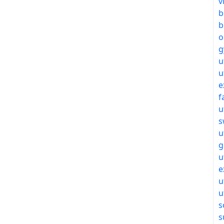
v
b
b
o
g
u
u
e
f
u
s
u
g
u
e
u
u
s
s