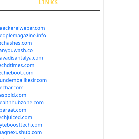
LINKS
aeckereiweber.com
eoplemagazine.info
echashes.com
anyouwash.co
avadisantalya.com
echdtimes.com
echieboot.com
undembalikesir.com
techar.com
esbold.com
ealthhubzone.com
baraat.com
echjuiced.com
yteboosttech.com
agnexushub.com