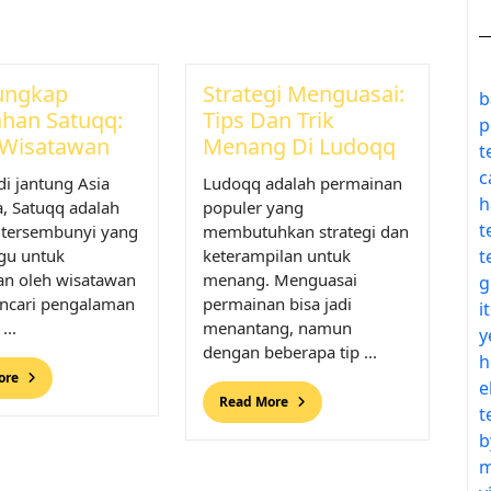
ungkap
Strategi Menguasai:
b
han Satuqq:
Tips Dan Trik
p
 Wisatawan
Menang Di Ludoqq
t
c
di jantung Asia
Ludoqq adalah permainan
h
, Satuqq adalah
populer yang
t
 tersembunyi yang
membutuhkan strategi dan
u untuk
keterampilan untuk
t
an oleh wisatawan
menang. Menguasai
g
ncari pengalaman
permainan bisa jadi
i
...
menantang, namun
y
dengan beberapa tip ...
h
ore
e
Read More
t
b
m