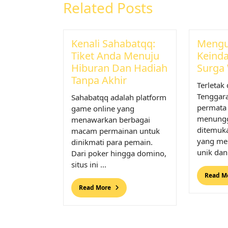
Related Posts
Kenali Sahabatqq:
Meng
Tiket Anda Menuju
Keinda
Hiburan Dan Hadiah
Surga
Tanpa Akhir
Terletak 
Tenggara
Sahabatqq adalah platform
permata
game online yang
menungg
menawarkan berbagai
ditemuk
macam permainan untuk
yang me
dinikmati para pemain.
unik dan 
Dari poker hingga domino,
situs ini ...
Read M
Read More