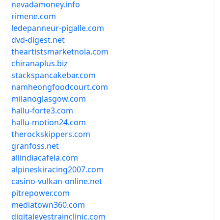
nevadamoney.info
rimene.com
ledepanneur-pigalle.com
dvd-digest.net
theartistsmarketnola.com
chiranaplus.biz
stackspancakebar.com
namheongfoodcourt.com
milanoglasgow.com
hallu-forte3.com
hallu-motion24.com
therockskippers.com
granfoss.net
allindiacafela.com
alpineskiracing2007.com
casino-vulkan-online.net
pitrepower.com
mediatown360.com
digitaleyestrainclinic.com