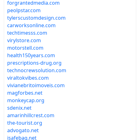
forgrantedmedia.com
peolpstar.com
tylerscustomdesign.com
carworksonline.com
techtimesss.com
virylstore.com
motorstell.com
health150years.com
prescriptions-drug.org
technocrewsolution.com
viraltokvibes.com
vivianebritoimoveis.com
magforbes.net
monkeycap.org
sdenix.net
amarinhillcrest.com
the-tourist.org
advogato.net
isafebag.net