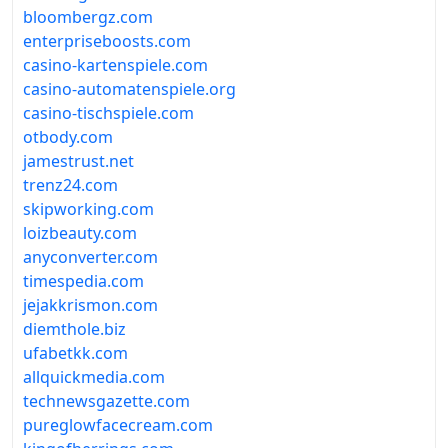
bloombergz.com
enterpriseboosts.com
casino-kartenspiele.com
casino-automatenspiele.org
casino-tischspiele.com
otbody.com
jamestrust.net
trenz24.com
skipworking.com
loizbeauty.com
anyconverter.com
timespedia.com
jejakkrismon.com
diemthole.biz
ufabetkk.com
allquickmedia.com
technewsgazette.com
pureglowfacecream.com