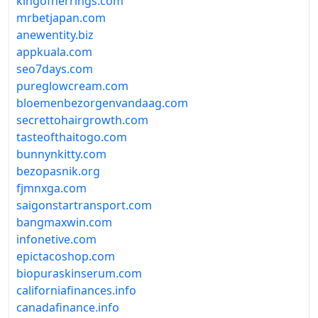
kingofherrings.com
mrbetjapan.com
anewentity.biz
appkuala.com
seo7days.com
pureglowcream.com
bloemenbezorgenvandaag.com
secrettohairgrowth.com
tasteofthaitogo.com
bunnynkitty.com
bezopasnik.org
fjmnxga.com
saigonstartransport.com
bangmaxwin.com
infonetive.com
epictacoshop.com
biopuraskinserum.com
californiafinances.info
canadafinance.info