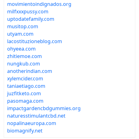
movimientoindignados.org
milfxxxpussy.com
uptodatefamily.com
musitop.com
utyam.com
lacostituzioneblog.com
ohyeea.com
zhitiemoe.com
nungkub.com
anotherindian.com
xylemcider.com
taniaetiago.com
juzfitketo.com
pasomaga.com
impactgardencbdgummies.org
naturesstimulantcbd.net
nopalinaeuropa.com
biomagnify.net