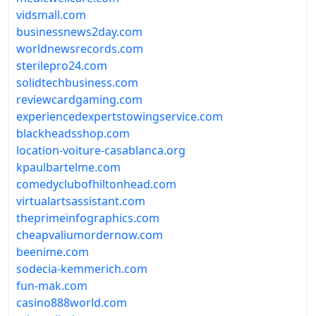
vidsmall.com
businessnews2day.com
worldnewsrecords.com
sterilepro24.com
solidtechbusiness.com
reviewcardgaming.com
experiencedexpertstowingservice.com
blackheadsshop.com
location-voiture-casablanca.org
kpaulbartelme.com
comedyclubofhiltonhead.com
virtualartsassistant.com
theprimeinfographics.com
cheapvaliumordernow.com
beenime.com
sodecia-kemmerich.com
fun-mak.com
casino888world.com