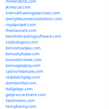
misterdbnb.com
jkmezcal.com
intervaltrainingexercises.com
tyestylebusinesssolutions.com
royalpoipet.com
thestaurant.com
bestlinktrackingsoftware.com
clublubupoo.com
bonusmazijeu.com
bonuskyfojea.com
bonuskorokee.com
bonusgexipoy.com
casinorelaxluxe.com
clubetechplay.com
domdombd.com
dailyplayz.com
getprocrackhere.com
fastinnews.com
fannybanny.com