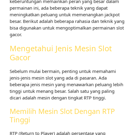
keberuntungan memainkan peran yang besar dalam
permainan ini, ada beberapa teknik yang dapat
meningkatkan peluang untuk memenangkan jackpot
besar. Berikut adalah beberapa rahasia dan teknik yang
bisa digunakan untuk mengoptimalkan permainan slot
gacor.
Mengetahui Jenis Mesin Slot
Gacor
Sebelum mulai bermain, penting untuk memahami
jenis-jenis mesin slot yang ada di pasaran. Ada
beberapa jenis mesin yang menawarkan peluang lebih
tinggi untuk menang besar. Salah satu yang paling
dicari adalah mesin dengan tingkat RTP tinggi.
Memilih Mesin Slot Dengan RTP
Tinggi
RTP (Return to Player) adalah persentase yang