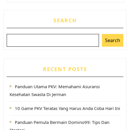
SEARCH
Search
RECENT POSTS
Panduan Utama PKV: Memahami Asuransi
Kesehatan Swasta Di Jerman
10 Game PKV Teratas Yang Harus Anda Coba Hari Ini
Panduan Pemula Bermain Domino99: Tips Dan