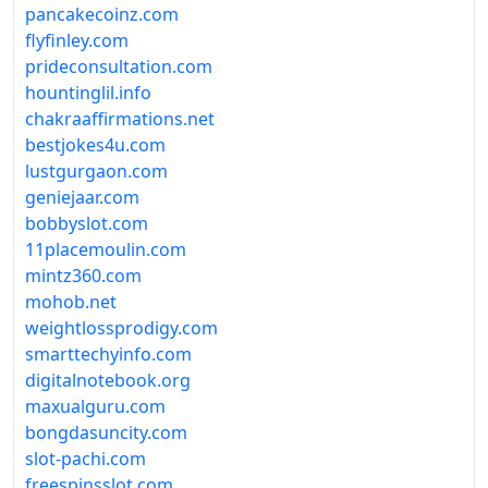
pancakecoinz.com
flyfinley.com
prideconsultation.com
hountinglil.info
chakraaffirmations.net
bestjokes4u.com
lustgurgaon.com
geniejaar.com
bobbyslot.com
11placemoulin.com
mintz360.com
mohob.net
weightlossprodigy.com
smarttechyinfo.com
digitalnotebook.org
maxualguru.com
bongdasuncity.com
slot-pachi.com
freespinsslot.com