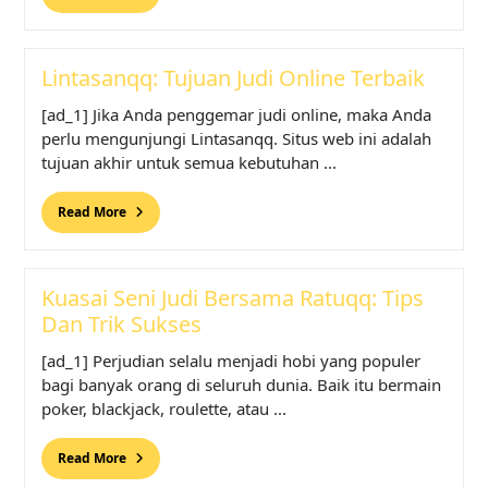
Lintasanqq: Tujuan Judi Online Terbaik
[ad_1] Jika Anda penggemar judi online, maka Anda
perlu mengunjungi Lintasanqq. Situs web ini adalah
tujuan akhir untuk semua kebutuhan ...
Read More
Kuasai Seni Judi Bersama Ratuqq: Tips
Dan Trik Sukses
[ad_1] Perjudian selalu menjadi hobi yang populer
bagi banyak orang di seluruh dunia. Baik itu bermain
poker, blackjack, roulette, atau ...
Read More