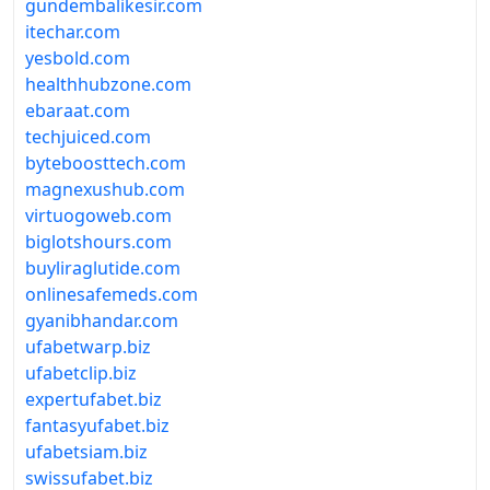
gundembalikesir.com
itechar.com
yesbold.com
healthhubzone.com
ebaraat.com
techjuiced.com
byteboosttech.com
magnexushub.com
virtuogoweb.com
biglotshours.com
buyliraglutide.com
onlinesafemeds.com
gyanibhandar.com
ufabetwarp.biz
ufabetclip.biz
expertufabet.biz
fantasyufabet.biz
ufabetsiam.biz
swissufabet.biz