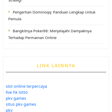
Strategi
Pengertian Dominoqq: Panduan Lengkap Untuk
Pemula
Bangkitnya Poker88: Menjelajahi Dampaknya
Terhadap Permainan Online
LINK LAINNYA
slot online terpercaya
live hk lotto
pkv games
situs pkv games
pkv