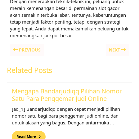
Dengan menerapkan teknik-teknik ini, peluang untuk
meraih kemenangan besar di permainan slot gacor
akan semakin terbuka lebar. Tentunya, keberuntungan
tetap menjadi faktor penting, tetapi dengan strategi
yang tepat, Anda dapat memaksimalkan peluang untuk
memenangkan jackpot besar.
PREVIOUS
NEXT
Related Posts
Mengapa Bandarjudiqq Pilihan Nomor
Satu Para Penggemar Judi Online
[ad_1] Bandarjudiqq dengan cepat menjadi pilihan
nomor satu bagi para penggemar judi online, dan
untuk alasan yang bagus. Dengan antarmuka ...
Read More