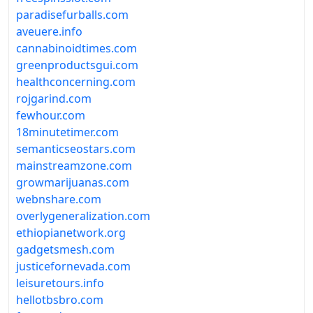
paradisefurballs.com
aveuere.info
cannabinoidtimes.com
greenproductsgui.com
healthconcerning.com
rojgarind.com
fewhour.com
18minutetimer.com
semanticseostars.com
mainstreamzone.com
growmarijuanas.com
webnshare.com
overlygeneralization.com
ethiopianetwork.org
gadgetsmesh.com
justicefornevada.com
leisuretours.info
hellotbsbro.com