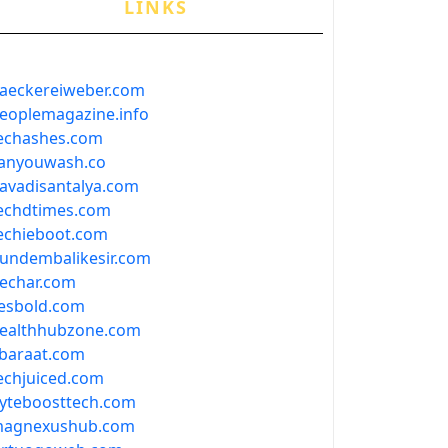
LINKS
aeckereiweber.com
eoplemagazine.info
echashes.com
anyouwash.co
avadisantalya.com
echdtimes.com
echieboot.com
undembalikesir.com
techar.com
esbold.com
ealthhubzone.com
baraat.com
echjuiced.com
yteboosttech.com
agnexushub.com