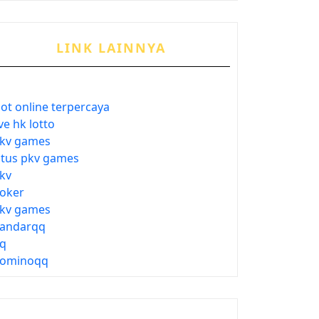
LINK LAINNYA
lot online terpercaya
ive hk lotto
kv games
itus pkv games
kv
oker
kv games
andarqq
q
ominoqq