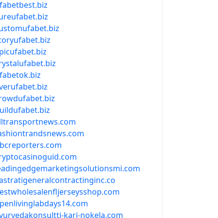
fabetbest.biz
ureufabet.biz
ustomufabet.biz
toryufabet.biz
picufabet.biz
rystalufabet.biz
fabetok.biz
verufabet.biz
rowdufabet.biz
uildufabet.biz
lltransportnews.com
ashiontrandsnews.com
bcreporters.com
ryptocasinoguid.com
eadingedgemarketingsolutionsmi.com
astratigeneralcontractinginc.co
estwholesalenfljerseysshop.com
penlivinglabdays14.com
yurvedakonsultti-kari-nokela.com