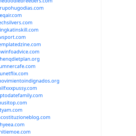
hedoodlebreeders.com
rupohugodias.com
eqair.com
echsilvers.com
ingkatinskill.com
ivsport.com
emplatedzine.com
awinfoadvice.com
henqdietplan.org
umnercafe.com
unetflix.com
ovimientoindignados.org
ilfxxxpussy.com
ptodatefamily.com
usitop.com
tyam.com
acostituzioneblog.com
hyeea.com
hitiemoe.com