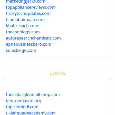
marketingjacks.com
topappliancereviews.com
trickytechupdates.com
hindiabhimaan.com
khabresach.com
thecbdblogs.com
autoresearchchemicals.com
apnabusinesskaro.com
suleckiego.com
LINKS
thecedarglenmaltshop.com
georgemason.org
topicinhindi.com
uklanguageacademy.com