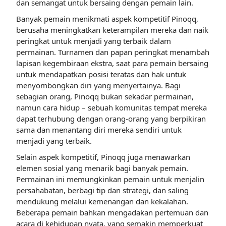
dan semangat untuk bersaing dengan pemain lain.
Banyak pemain menikmati aspek kompetitif Pinoqq,
berusaha meningkatkan keterampilan mereka dan naik
peringkat untuk menjadi yang terbaik dalam
permainan. Turnamen dan papan peringkat menambah
lapisan kegembiraan ekstra, saat para pemain bersaing
untuk mendapatkan posisi teratas dan hak untuk
menyombongkan diri yang menyertainya. Bagi
sebagian orang, Pinoqq bukan sekadar permainan,
namun cara hidup – sebuah komunitas tempat mereka
dapat terhubung dengan orang-orang yang berpikiran
sama dan menantang diri mereka sendiri untuk
menjadi yang terbaik.
Selain aspek kompetitif, Pinoqq juga menawarkan
elemen sosial yang menarik bagi banyak pemain.
Permainan ini memungkinkan pemain untuk menjalin
persahabatan, berbagi tip dan strategi, dan saling
mendukung melalui kemenangan dan kekalahan.
Beberapa pemain bahkan mengadakan pertemuan dan
acara di kehidupan nyata, yang semakin memperkuat