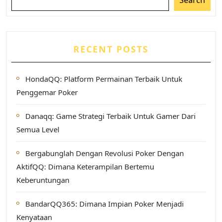
Search
RECENT POSTS
HondaQQ: Platform Permainan Terbaik Untuk
Penggemar Poker
Danaqq: Game Strategi Terbaik Untuk Gamer Dari
Semua Level
Bergabunglah Dengan Revolusi Poker Dengan
AktifQQ: Dimana Keterampilan Bertemu
Keberuntungan
BandarQQ365: Dimana Impian Poker Menjadi
Kenyataan