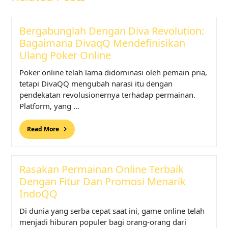
Bergabunglah Dengan Diva Revolution:
Bagaimana DivaqQ Mendefinisikan
Ulang Poker Online
Poker online telah lama didominasi oleh pemain pria,
tetapi DivaQQ mengubah narasi itu dengan
pendekatan revolusionernya terhadap permainan.
Platform, yang ...
Read More
Rasakan Permainan Online Terbaik
Dengan Fitur Dan Promosi Menarik
IndoQQ
Di dunia yang serba cepat saat ini, game online telah
menjadi hiburan populer bagi orang-orang dari