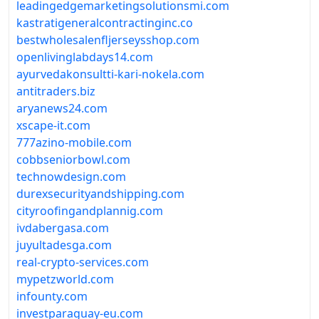
leadingedgemarketingsolutionsmi.com
kastratigeneralcontractinginc.co
bestwholesalenfljerseysshop.com
openlivinglabdays14.com
ayurvedakonsultti-kari-nokela.com
antitraders.biz
aryanews24.com
xscape-it.com
777azino-mobile.com
cobbseniorbowl.com
technowdesign.com
durexsecurityandshipping.com
cityroofingandplannig.com
ivdabergasa.com
juyultadesga.com
real-crypto-services.com
mypetzworld.com
infounty.com
investparaguay-eu.com