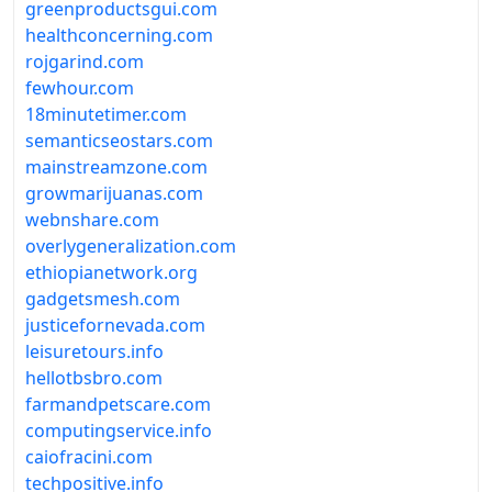
greenproductsgui.com
healthconcerning.com
rojgarind.com
fewhour.com
18minutetimer.com
semanticseostars.com
mainstreamzone.com
growmarijuanas.com
webnshare.com
overlygeneralization.com
ethiopianetwork.org
gadgetsmesh.com
justicefornevada.com
leisuretours.info
hellotbsbro.com
farmandpetscare.com
computingservice.info
caiofracini.com
techpositive.info