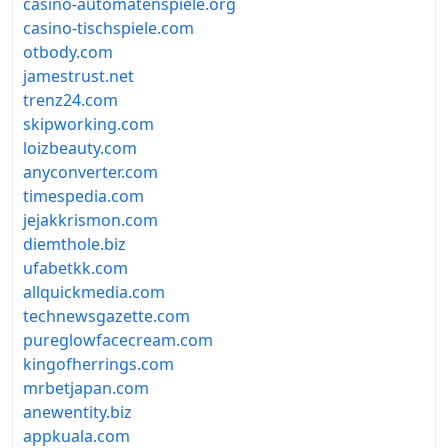
casino-automatenspiele.org
casino-tischspiele.com
otbody.com
jamestrust.net
trenz24.com
skipworking.com
loizbeauty.com
anyconverter.com
timespedia.com
jejakkrismon.com
diemthole.biz
ufabetkk.com
allquickmedia.com
technewsgazette.com
pureglowfacecream.com
kingofherrings.com
mrbetjapan.com
anewentity.biz
appkuala.com