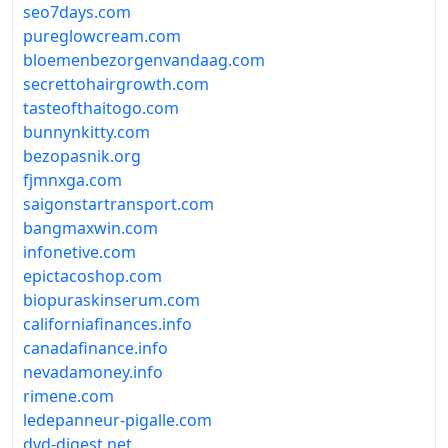
seo7days.com
pureglowcream.com
bloemenbezorgenvandaag.com
secrettohairgrowth.com
tasteofthaitogo.com
bunnynkitty.com
bezopasnik.org
fjmnxga.com
saigonstartransport.com
bangmaxwin.com
infonetive.com
epictacoshop.com
biopuraskinserum.com
californiafinances.info
canadafinance.info
nevadamoney.info
rimene.com
ledepanneur-pigalle.com
dvd-digest.net