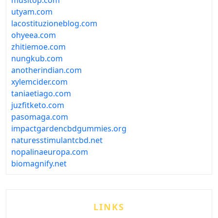
musitop.com
utyam.com
lacostituzioneblog.com
ohyeea.com
zhitiemoe.com
nungkub.com
anotherindian.com
xylemcider.com
taniaetiago.com
juzfitketo.com
pasomaga.com
impactgardencbdgummies.org
naturesstimulantcbd.net
nopalinaeuropa.com
biomagnify.net
LINKS