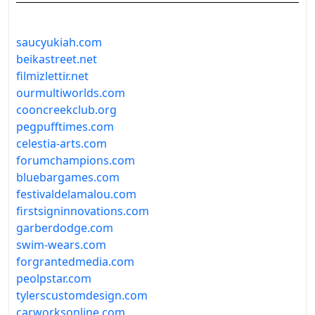
saucyukiah.com
beikastreet.net
filmizlettir.net
ourmultiworlds.com
cooncreekclub.org
pegpufftimes.com
celestia-arts.com
forumchampions.com
bluebargames.com
festivaldelamalou.com
firstsigninnovations.com
garberdodge.com
swim-wears.com
forgrantedmedia.com
peolpstar.com
tylerscustomdesign.com
carworksonline.com