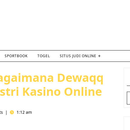
SPORTBOOK
TOGEL
SITUS JUDI ONLINE
 Bagaimana Dewaqq
stri Kasino Online
ts
|
1:12 am