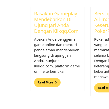
Rasakan Gameplay
Bersia
Mendebarkan Di
All-In
Ujung Jari Anda
Keser
Dengan Klikqq.com
PokerP
Apakah Anda penggemar
Poker a
game online dan mencari
yang tel
pengalaman mendebarkan
memikat
langsung di ujung jari
selama b
Anda? Kunjungi
Dengan 
Klikqq.com, platform game
keteramp
online terkemuka ...
keberunt
menawark
Read More
Read M