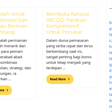
plah Untuk
Membuka Rahasia
: Sensasi Dan
IMCQQ: Panduan
b
uan Bermain
Komprehensif
p
elangi
Untuk Pemasar
t
dalah permainan
Dalam dunia pemasaran
c
ah menarik dan
yang serba cepat dan terus
h
 para pemain
berkembang saat ini,
t
erabad-abad.
sangat penting bagi bisnis
t
kombinasi
untuk tetap menjadi yang
g
ilan, strategi, dan
terdepan ...
i
ungan, ia
y
an ...
Read More
h
e
ore
t
b
m