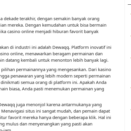
ma dekade terakhir, dengan semakin banyak orang
udian mereka. Dengan kemudahan untuk bisa bermain
ika casino online menjadi hiburan favorit banyak
an di industri ini adalah Dewaqq. Platform inovatif ini
asino online, menawarkan beragam permainan dan
in datang kembali untuk menonton lebih banyak lagi.
ah pilihan permainannya yang mengesankan. Dari kasino
e hingga penawaran yang lebih modern seperti permainan
t dinikmati semua orang di platform ini. Apakah Anda
main biasa, Anda pasti menemukan permainan yang
 Dewaqq juga menonjol karena antarmukanya yang
 Menavigasi situs ini sangat mudah, dan pemain dapat
 favorit mereka hanya dengan beberapa klik. Hal ini
ng mulus dan menyenangkan yang pasti akan
m-jam.