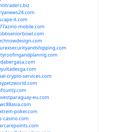
ntitraders.biz
ryanews24.com
scape-it.com
77azino-mobile.com
obbseniorbowl.com
echnowdesign.com
urexsecurityandshipping.com
ityroofingandplannig.com
vdabergasa.com
uyultadesga.com
eal-crypto-services.com
ypetzworld.com
nfounty.com
nvestparaguay-eu.com
wc88asia.com
xtrem-poker.com
s-casino.com
arcarepoints.com