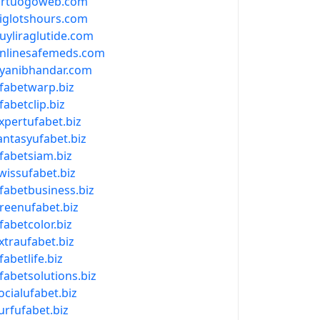
irtuogoweb.com
iglotshours.com
uyliraglutide.com
nlinesafemeds.com
yanibhandar.com
fabetwarp.biz
fabetclip.biz
xpertufabet.biz
antasyufabet.biz
fabetsiam.biz
wissufabet.biz
fabetbusiness.biz
reenufabet.biz
fabetcolor.biz
xtraufabet.biz
fabetlife.biz
fabetsolutions.biz
ocialufabet.biz
urfufabet.biz