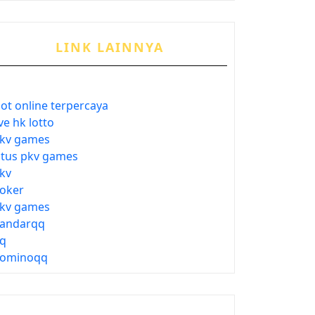
LINK LAINNYA
lot online terpercaya
ive hk lotto
kv games
itus pkv games
kv
oker
kv games
andarqq
q
ominoqq