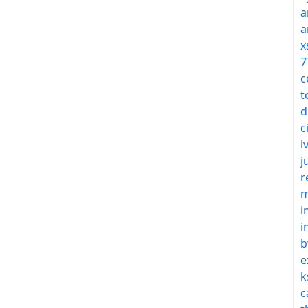
a
a
x
7
c
t
d
c
i
j
r
m
i
i
b
e
k
c