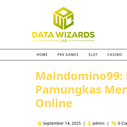
HOME
PKV GAMES
SLOT
CASINO
Maindomino99: 
Pamungkas Men
Online
September 14, 2025
|
admin
|
0 C