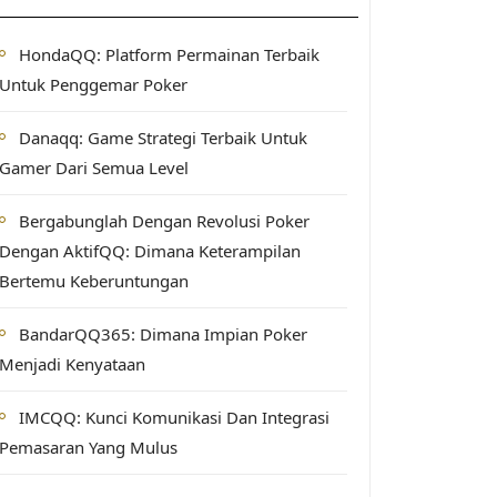
HondaQQ: Platform Permainan Terbaik
Untuk Penggemar Poker
Danaqq: Game Strategi Terbaik Untuk
Gamer Dari Semua Level
Bergabunglah Dengan Revolusi Poker
Dengan AktifQQ: Dimana Keterampilan
Bertemu Keberuntungan
BandarQQ365: Dimana Impian Poker
Menjadi Kenyataan
IMCQQ: Kunci Komunikasi Dan Integrasi
Pemasaran Yang Mulus