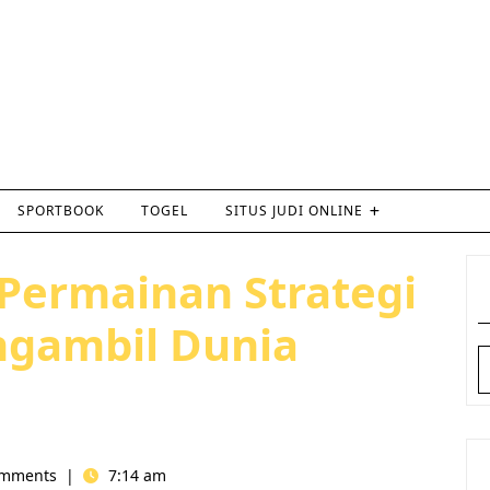
SPORTBOOK
TOGEL
SITUS JUDI ONLINE
Permainan Strategi
gambil Dunia
omments
|
7:14 am