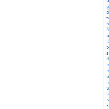
t
g
d
t
n
f
t
l
p
s
d
m
m
u
m
u
l
o
z