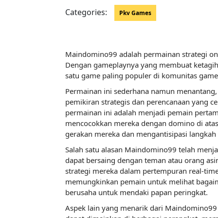
Categories:
Pkv Games
Maindomino99 adalah permainan strategi onl
Dengan gameplaynya yang membuat ketagihan 
satu game paling populer di komunitas game 
Permainan ini sederhana namun menantang
pemikiran strategis dan perencanaan yang c
permainan ini adalah menjadi pemain pert
mencocokkan mereka dengan domino di atas
gerakan mereka dan mengantisipasi langkah l
Salah satu alasan Maindomino99 telah menjad
dapat bersaing dengan teman atau orang asin
strategi mereka dalam pertempuran real-time
memungkinkan pemain untuk melihat bagai
berusaha untuk mendaki papan peringkat.
Aspek lain yang menarik dari Maindomino99 a