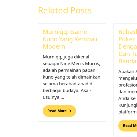
Related Posts
Murniqq: Game
Bebas
Kuno Yang Kembali
Poker
Modern
Denga
Dan T
Murniqq, juga dikenal
Banda
sebagai Nine Men’s Morris,
adalah permainan papan
Apakah A
kuno yang telah dimainkan
mengelu
selama berabad-abad di
profesio
berbagai budaya. Asal-
dan mem
usulnya ...
Anda ke 
Kunjung
Read More
platform 
Read M