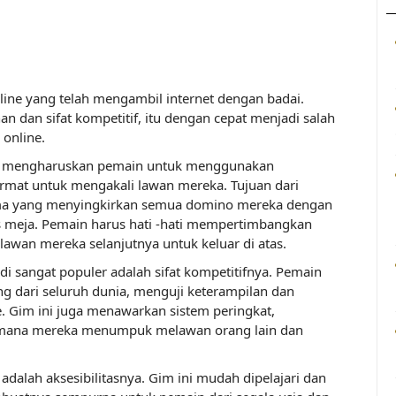
ine yang telah mengambil internet dengan badai.
dan sifat kompetitif, itu dengan cepat menjadi salah
online.
, mengharuskan pemain untuk menggunakan
ermat untuk mengakali lawan mereka. Tujuan dari
ama yang menyingkirkan semua domino mereka dengan
 meja. Pemain harus hati -hati mempertimbangkan
awan mereka selanjutnya untuk keluar di atas.
i sangat populer adalah sifat kompetitifnya. Pemain
g dari seluruh dunia, menguji keterampilan dan
. Gim ini juga menawarkan sistem peringkat,
mana mereka menumpuk melawan orang lain dan
dalah aksesibilitasnya. Gim ini mudah dipelajari dan