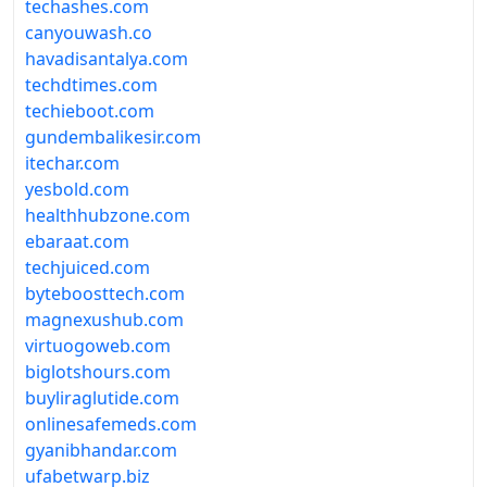
techashes.com
canyouwash.co
havadisantalya.com
techdtimes.com
techieboot.com
gundembalikesir.com
itechar.com
yesbold.com
healthhubzone.com
ebaraat.com
techjuiced.com
byteboosttech.com
magnexushub.com
virtuogoweb.com
biglotshours.com
buyliraglutide.com
onlinesafemeds.com
gyanibhandar.com
ufabetwarp.biz