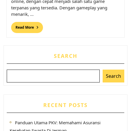
online, dengan cepat menjadi salah satu game
terpanas yang tersedia. Dengan gameplay yang
menarik, ...
Read More
SEARCH
Search
RECENT POSTS
Panduan Utama PKV: Memahami Asuransi
Kesehatan Swasta Di Jerman