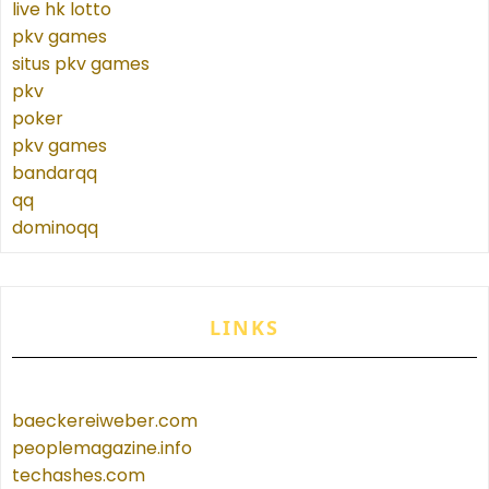
live hk lotto
pkv games
situs pkv games
pkv
poker
pkv games
bandarqq
qq
dominoqq
LINKS
baeckereiweber.com
peoplemagazine.info
techashes.com