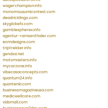
wagerchampion.info
monomousumicontest.com
deadricklingo.com
skyglobefx.com
gamblespherex.info
agentur-ramsenthaler.com
eomdesigns.com
triptrekker.info
gendxxi.net
motomasters.info
mycarzone.info
vibecasaconcepts.com
quantum24.info
quantenki.com
businessmagazineusa.com
medicwellcare.com
vidsmall.com