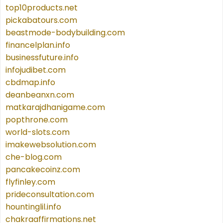
top10products.net
pickabatours.com
beastmode-bodybuilding.com
financelplan.info
businessfuture.info
infojudibet.com
cbdmap.info
deanbeanxn.com
matkarajdhanigame.com
popthrone.com
world-slots.com
imakewebsolution.com
che-blog.com
pancakecoinz.com
flyfinley.com
prideconsultation.com
hountinglil.info
chakraaffirmations.net