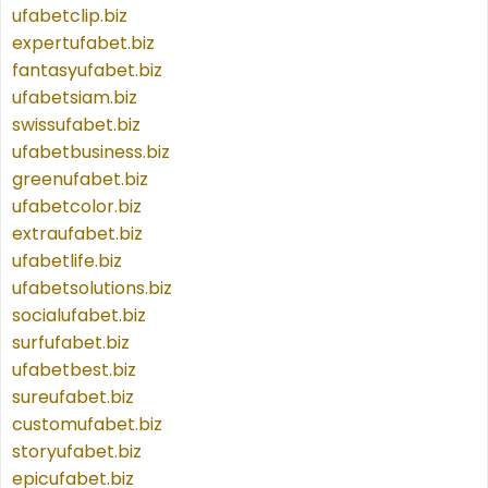
ufabetclip.biz
expertufabet.biz
fantasyufabet.biz
ufabetsiam.biz
swissufabet.biz
ufabetbusiness.biz
greenufabet.biz
ufabetcolor.biz
extraufabet.biz
ufabetlife.biz
ufabetsolutions.biz
socialufabet.biz
surfufabet.biz
ufabetbest.biz
sureufabet.biz
customufabet.biz
storyufabet.biz
epicufabet.biz