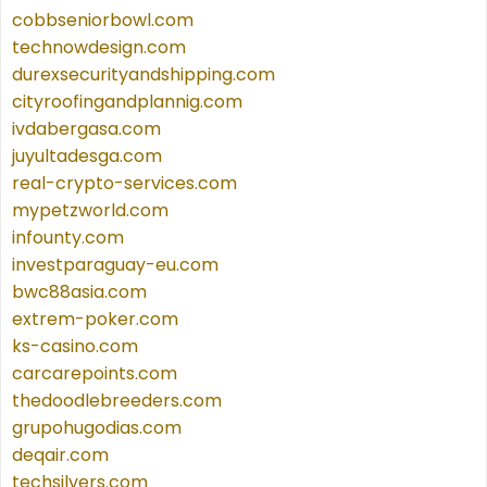
cobbseniorbowl.com
technowdesign.com
durexsecurityandshipping.com
cityroofingandplannig.com
ivdabergasa.com
juyultadesga.com
real-crypto-services.com
mypetzworld.com
infounty.com
investparaguay-eu.com
bwc88asia.com
extrem-poker.com
ks-casino.com
carcarepoints.com
thedoodlebreeders.com
grupohugodias.com
deqair.com
techsilvers.com