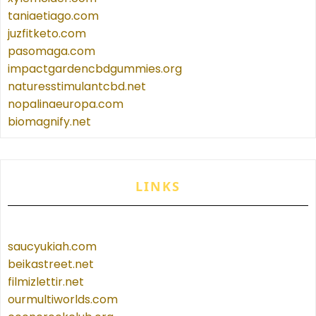
taniaetiago.com
juzfitketo.com
pasomaga.com
impactgardencbdgummies.org
naturesstimulantcbd.net
nopalinaeuropa.com
biomagnify.net
LINKS
saucyukiah.com
beikastreet.net
filmizlettir.net
ourmultiworlds.com