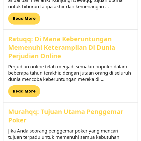
andal dan menarik? Kunjungi Dewaqq, tujuan utama
untuk hiburan tanpa akhir dan kemenangan ...
Read More
Ratuqq: Di Mana Keberuntungan
Memenuhi Keterampilan Di Dunia
Perjudian Online
Perjudian online telah menjadi semakin populer dalam
beberapa tahun terakhir, dengan jutaan orang di seluruh
dunia mencoba keberuntungan mereka di ...
Read More
Murahqq: Tujuan Utama Penggemar
Poker
Jika Anda seorang penggemar poker yang mencari
tujuan terpadu untuk memenuhi semua kebutuhan