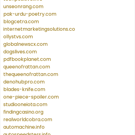
unseonrang.com
pak-urdu-poetry.com
blogcetra.com
internetmarketingsolutions.co
ollystvs.com
globalnewscx.com
dogslives.com
pdfbookplanet.com
queenofrattan.com
thequeenofrattan.com
denohubpro.com
blades-knife.com
one-piece-spoiler.com
studiooneiota.com
findingcasino.org
realworldcobra.com
automachine.info
autospeedsters.info