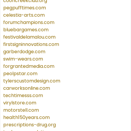
cooncreekclub.org
pegpufftimes.com
celestia-arts.com
forumchampions.com
bluebargames.com
festivaldelamalou.com
firstsigninnovations.com
garberdodge.com
swim-wears.com
forgrantedmedia.com
peolpstar.com
tylerscustomdesign.com
carworksonline.com
techtimesss.com
virylstore.com
motorstell.com
health150years.com
prescriptions-drug.org