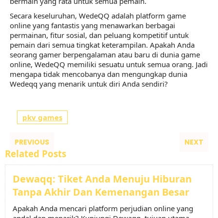
bermain yang rata untuk semua pemain.
Secara keseluruhan, WedeQQ adalah platform game
online yang fantastis yang menawarkan berbagai
permainan, fitur sosial, dan peluang kompetitif untuk
pemain dari semua tingkat keterampilan. Apakah Anda
seorang gamer berpengalaman atau baru di dunia game
online, WedeQQ memiliki sesuatu untuk semua orang. Jadi
mengapa tidak mencobanya dan mengungkap dunia
Wedeqq yang menarik untuk diri Anda sendiri?
pkv games
PREVIOUS
NEXT
Related Posts
Dewaqq: Tiket Anda Menuju Hiburan
Tanpa Akhir Dan Kemenangan Besar
Apakah Anda mencari platform perjudian online yang