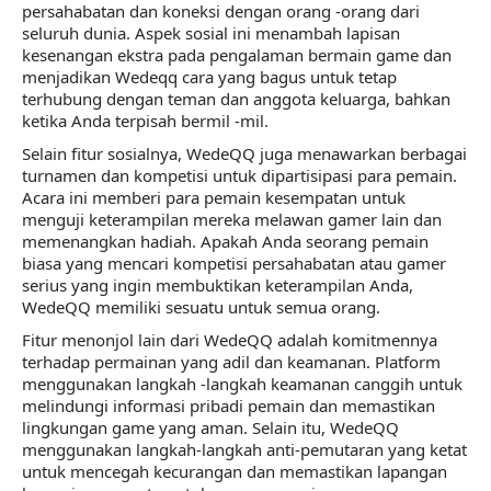
persahabatan dan koneksi dengan orang -orang dari
seluruh dunia. Aspek sosial ini menambah lapisan
kesenangan ekstra pada pengalaman bermain game dan
menjadikan Wedeqq cara yang bagus untuk tetap
terhubung dengan teman dan anggota keluarga, bahkan
ketika Anda terpisah bermil -mil.
Selain fitur sosialnya, WedeQQ juga menawarkan berbagai
turnamen dan kompetisi untuk dipartisipasi para pemain.
Acara ini memberi para pemain kesempatan untuk
menguji keterampilan mereka melawan gamer lain dan
memenangkan hadiah. Apakah Anda seorang pemain
biasa yang mencari kompetisi persahabatan atau gamer
serius yang ingin membuktikan keterampilan Anda,
WedeQQ memiliki sesuatu untuk semua orang.
Fitur menonjol lain dari WedeQQ adalah komitmennya
terhadap permainan yang adil dan keamanan. Platform
menggunakan langkah -langkah keamanan canggih untuk
melindungi informasi pribadi pemain dan memastikan
lingkungan game yang aman. Selain itu, WedeQQ
menggunakan langkah-langkah anti-pemutaran yang ketat
untuk mencegah kecurangan dan memastikan lapangan