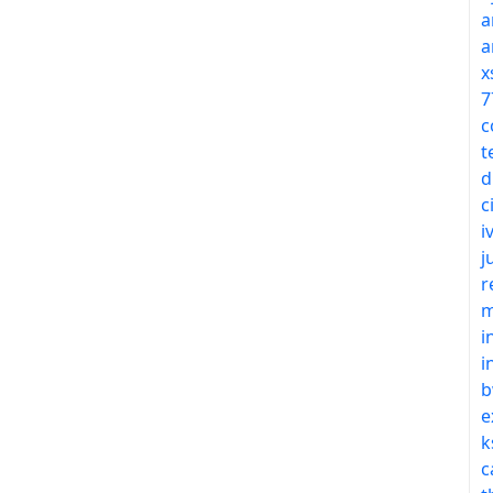
a
a
x
7
c
t
d
c
i
j
r
m
i
i
b
e
k
c