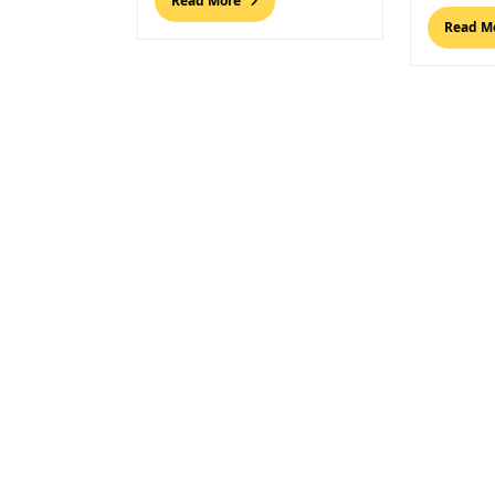
Read More
Read M