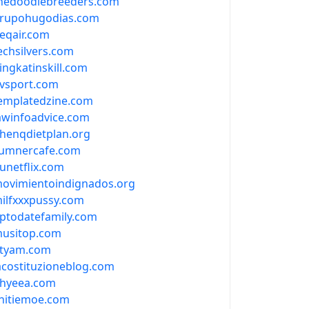
hedoodlebreeders.com
rupohugodias.com
eqair.com
echsilvers.com
ingkatinskill.com
ivsport.com
emplatedzine.com
awinfoadvice.com
henqdietplan.org
umnercafe.com
unetflix.com
ovimientoindignados.org
ilfxxxpussy.com
ptodatefamily.com
usitop.com
tyam.com
acostituzioneblog.com
hyeea.com
hitiemoe.com