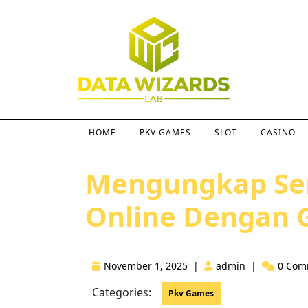
HOME
PKV GAMES
SLOT
CASINO
Mengungkap Se
Online Dengan
November 1, 2025
|
admin
|
0 Com
Categories:
Pkv Games