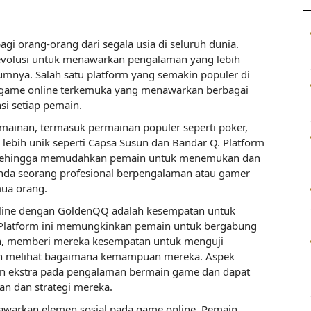
gi orang-orang dari segala usia di seluruh dunia.
evolusi untuk menawarkan pengalaman yang lebih
umnya. Salah satu platform yang semakin populer di
 game online terkemuka yang menawarkan berbagai
i setiap pemain.
inan, termasuk permainan populer seperti poker,
 lebih unik seperti Capsa Susun dan Bandar Q. Platform
, sehingga memudahkan pemain untuk menemukan dan
Anda seorang profesional berpengalaman atau gamer
mua orang.
online dengan GoldenQQ adalah kesempatan untuk
. Platform ini memungkinkan pemain untuk bergabung
n, memberi mereka kesempatan untuk menguji
an melihat bagaimana kemampuan mereka. Aspek
an ekstra pada pengalaman bermain game dan dapat
n dan strategi mereka.
awarkan elemen sosial pada game online. Pemain