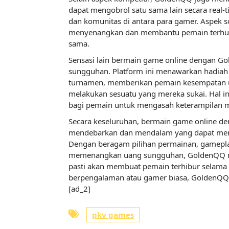
dapat mengobrol satu sama lain secara real-
dan komunitas di antara para gamer. Aspek 
menyenangkan dan membantu pemain terhubu
sama.
Sensasi lain bermain game online dengan 
sungguhan. Platform ini menawarkan hadia
turnamen, memberikan pemain kesempatan 
melakukan sesuatu yang mereka sukai. Hal i
bagi pemain untuk mengasah keterampilan m
Secara keseluruhan, bermain game online
mendebarkan dan mendalam yang dapat menari
Dengan beragam pilihan permainan, gameplay 
memenangkan uang sungguhan, GoldenQQ m
pasti akan membuat pemain terhibur selama 
berpengalaman atau gamer biasa, GoldenQQ 
[ad_2]
pkv games