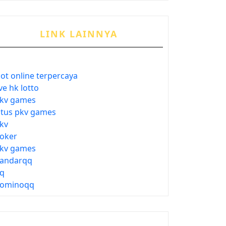
LINK LAINNYA
lot online terpercaya
ive hk lotto
kv games
itus pkv games
kv
oker
kv games
andarqq
q
ominoqq