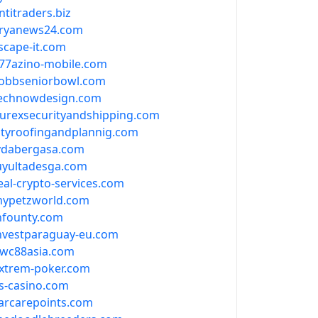
ntitraders.biz
ryanews24.com
scape-it.com
77azino-mobile.com
obbseniorbowl.com
echnowdesign.com
urexsecurityandshipping.com
ityroofingandplannig.com
vdabergasa.com
uyultadesga.com
eal-crypto-services.com
ypetzworld.com
nfounty.com
nvestparaguay-eu.com
wc88asia.com
xtrem-poker.com
s-casino.com
arcarepoints.com