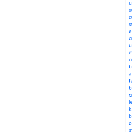
u
s
c
s
e
c
u
e
c
b
a
f
b
c
l
k
b
o
a