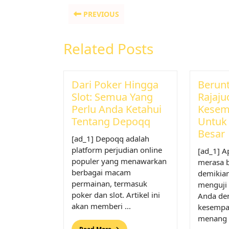
PREVIOUS
Related Posts
Dari Poker Hingga
Berun
Slot: Semua Yang
Rajaju
Perlu Anda Ketahui
Kesem
Tentang Depoqq
Untuk
Besar
[ad_1] Depoqq adalah
platform perjudian online
[ad_1] 
populer yang menawarkan
merasa b
berbagai macam
demikian
permainan, termasuk
menguji
poker dan slot. Artikel ini
Anda den
akan memberi ...
kesempa
menang b