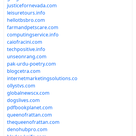
justicefornevada.com
leisuretours.info
hellotbsbro.com
farmandpetscare.com
computingservice.info
caiofracini.com
techpositive.info
unseonrang.com
pak-urdu-poetry.com
blogcetra.com
internetmarketingsolutions.co
ollystvs.com
globalnewscx.com
dogslives.com
pdfbookplanet.com
queenofrattan.com
thequeenofrattan.com
denohubpro.com