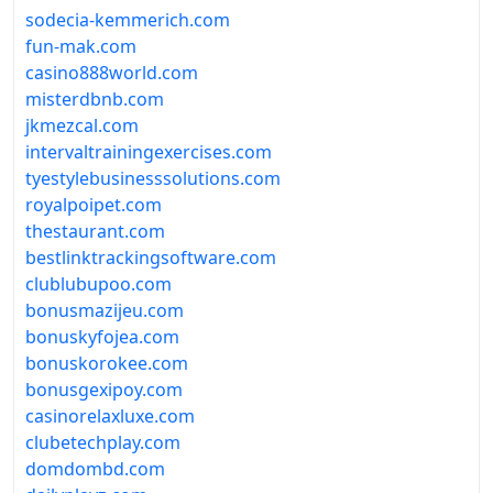
sodecia-kemmerich.com
fun-mak.com
casino888world.com
misterdbnb.com
jkmezcal.com
intervaltrainingexercises.com
tyestylebusinesssolutions.com
royalpoipet.com
thestaurant.com
bestlinktrackingsoftware.com
clublubupoo.com
bonusmazijeu.com
bonuskyfojea.com
bonuskorokee.com
bonusgexipoy.com
casinorelaxluxe.com
clubetechplay.com
domdombd.com