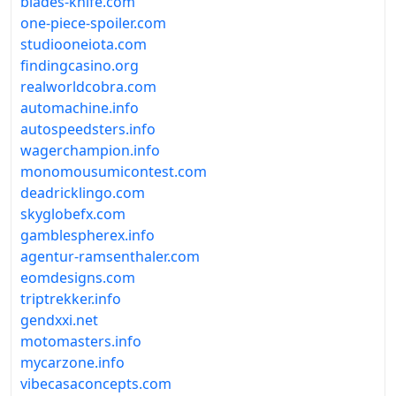
blades-knife.com
one-piece-spoiler.com
studiooneiota.com
findingcasino.org
realworldcobra.com
automachine.info
autospeedsters.info
wagerchampion.info
monomousumicontest.com
deadricklingo.com
skyglobefx.com
gamblespherex.info
agentur-ramsenthaler.com
eomdesigns.com
triptrekker.info
gendxxi.net
motomasters.info
mycarzone.info
vibecasaconcepts.com