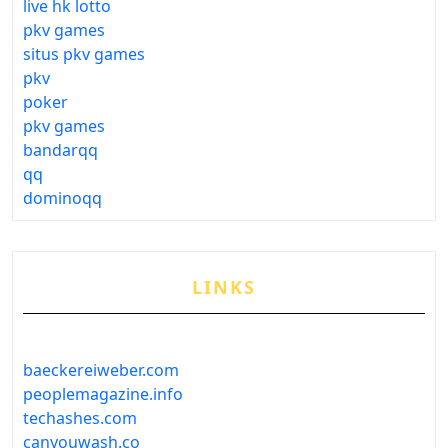
live hk lotto
pkv games
situs pkv games
pkv
poker
pkv games
bandarqq
qq
dominoqq
LINKS
baeckereiweber.com
peoplemagazine.info
techashes.com
canyouwash.co