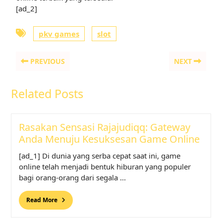
[ad_2]
pkv games
slot
PREVIOUS
NEXT
Related Posts
Rasakan Sensasi Rajajudiqq: Gateway
Anda Menuju Kesuksesan Game Online
[ad_1] Di dunia yang serba cepat saat ini, game
online telah menjadi bentuk hiburan yang populer
bagi orang-orang dari segala ...
Read More