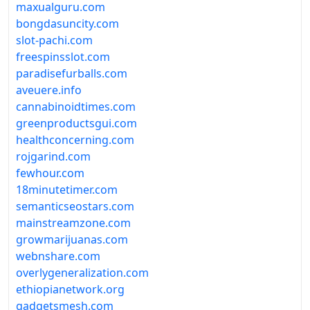
maxualguru.com
bongdasuncity.com
slot-pachi.com
freespinsslot.com
paradisefurballs.com
aveuere.info
cannabinoidtimes.com
greenproductsgui.com
healthconcerning.com
rojgarind.com
fewhour.com
18minutetimer.com
semanticseostars.com
mainstreamzone.com
growmarijuanas.com
webnshare.com
overlygeneralization.com
ethiopianetwork.org
gadgetsmesh.com