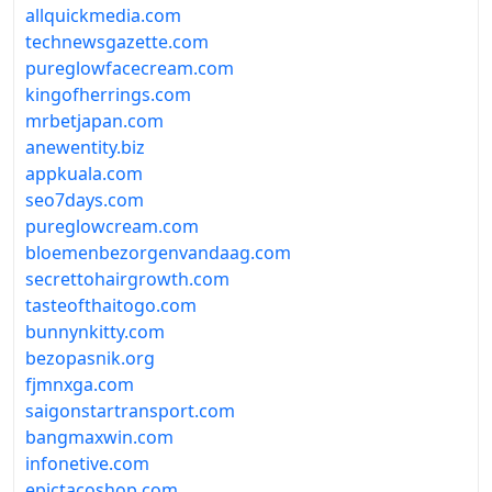
allquickmedia.com
technewsgazette.com
pureglowfacecream.com
kingofherrings.com
mrbetjapan.com
anewentity.biz
appkuala.com
seo7days.com
pureglowcream.com
bloemenbezorgenvandaag.com
secrettohairgrowth.com
tasteofthaitogo.com
bunnynkitty.com
bezopasnik.org
fjmnxga.com
saigonstartransport.com
bangmaxwin.com
infonetive.com
epictacoshop.com