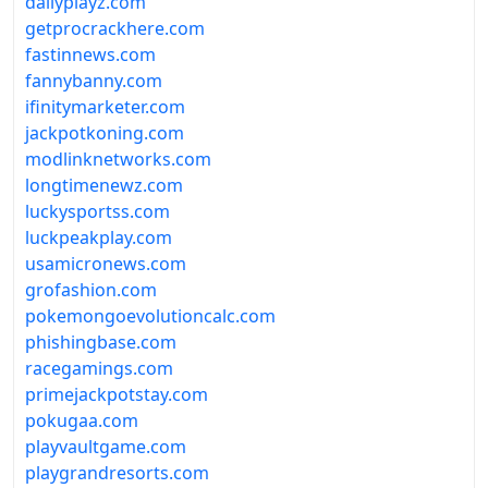
dailyplayz.com
getprocrackhere.com
fastinnews.com
fannybanny.com
ifinitymarketer.com
jackpotkoning.com
modlinknetworks.com
longtimenewz.com
luckysportss.com
luckpeakplay.com
usamicronews.com
grofashion.com
pokemongoevolutioncalc.com
phishingbase.com
racegamings.com
primejackpotstay.com
pokugaa.com
playvaultgame.com
playgrandresorts.com