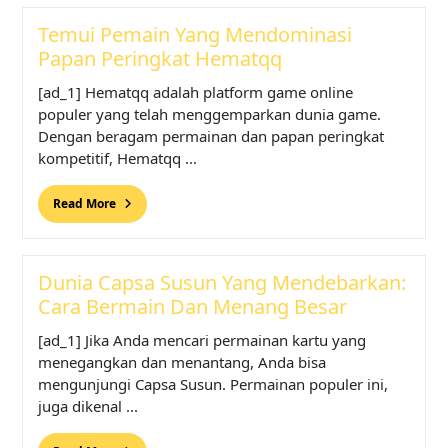
Temui Pemain Yang Mendominasi
Papan Peringkat Hematqq
[ad_1] Hematqq adalah platform game online
populer yang telah menggemparkan dunia game.
Dengan beragam permainan dan papan peringkat
kompetitif, Hematqq ...
Read More
Dunia Capsa Susun Yang Mendebarkan:
Cara Bermain Dan Menang Besar
[ad_1] Jika Anda mencari permainan kartu yang
menegangkan dan menantang, Anda bisa
mengunjungi Capsa Susun. Permainan populer ini,
juga dikenal ...