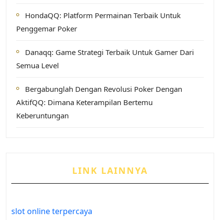
HondaQQ: Platform Permainan Terbaik Untuk
Penggemar Poker
Danaqq: Game Strategi Terbaik Untuk Gamer Dari
Semua Level
Bergabunglah Dengan Revolusi Poker Dengan
AktifQQ: Dimana Keterampilan Bertemu
Keberuntungan
LINK LAINNYA
slot online terpercaya