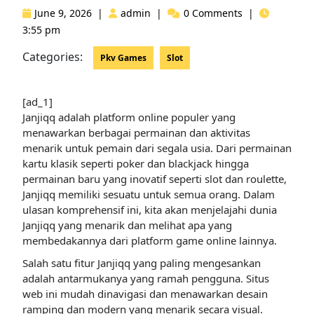
June 9, 2026
|
admin
|
0 Comments
|
3:55 pm
Categories:
Pkv Games
Slot
[ad_1]
Janjiqq adalah platform online populer yang
menawarkan berbagai permainan dan aktivitas
menarik untuk pemain dari segala usia. Dari permainan
kartu klasik seperti poker dan blackjack hingga
permainan baru yang inovatif seperti slot dan roulette,
Janjiqq memiliki sesuatu untuk semua orang. Dalam
ulasan komprehensif ini, kita akan menjelajahi dunia
Janjiqq yang menarik dan melihat apa yang
membedakannya dari platform game online lainnya.
Salah satu fitur Janjiqq yang paling mengesankan
adalah antarmukanya yang ramah pengguna. Situs
web ini mudah dinavigasi dan menawarkan desain
ramping dan modern yang menarik secara visual.