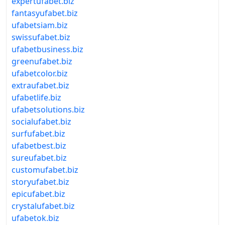
expertufabet.biz
fantasyufabet.biz
ufabetsiam.biz
swissufabet.biz
ufabetbusiness.biz
greenufabet.biz
ufabetcolor.biz
extraufabet.biz
ufabetlife.biz
ufabetsolutions.biz
socialufabet.biz
surfufabet.biz
ufabetbest.biz
sureufabet.biz
customufabet.biz
storyufabet.biz
epicufabet.biz
crystalufabet.biz
ufabetok.biz