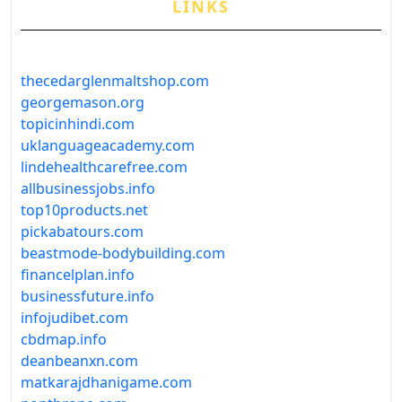
LINKS
thecedarglenmaltshop.com
georgemason.org
topicinhindi.com
uklanguageacademy.com
lindehealthcarefree.com
allbusinessjobs.info
top10products.net
pickabatours.com
beastmode-bodybuilding.com
financelplan.info
businessfuture.info
infojudibet.com
cbdmap.info
deanbeanxn.com
matkarajdhanigame.com