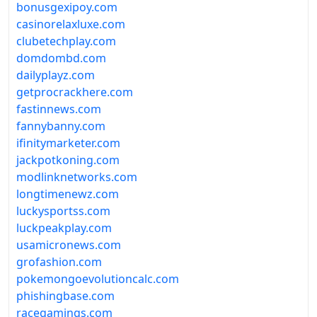
bonusgexipoy.com
casinorelaxluxe.com
clubetechplay.com
domdombd.com
dailyplayz.com
getprocrackhere.com
fastinnews.com
fannybanny.com
ifinitymarketer.com
jackpotkoning.com
modlinknetworks.com
longtimenewz.com
luckysportss.com
luckpeakplay.com
usamicronews.com
grofashion.com
pokemongoevolutioncalc.com
phishingbase.com
racegamings.com