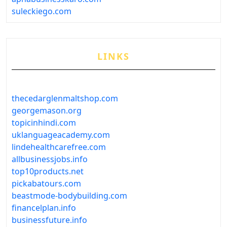
suleckiego.com
LINKS
thecedarglenmaltshop.com
georgemason.org
topicinhindi.com
uklanguageacademy.com
lindehealthcarefree.com
allbusinessjobs.info
top10products.net
pickabatours.com
beastmode-bodybuilding.com
financelplan.info
businessfuture.info