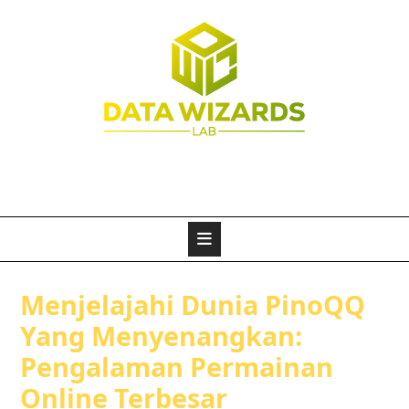
Menjelajahi Dunia PinoQQ
Yang Menyenangkan:
Pengalaman Permainan
Online Terbesar