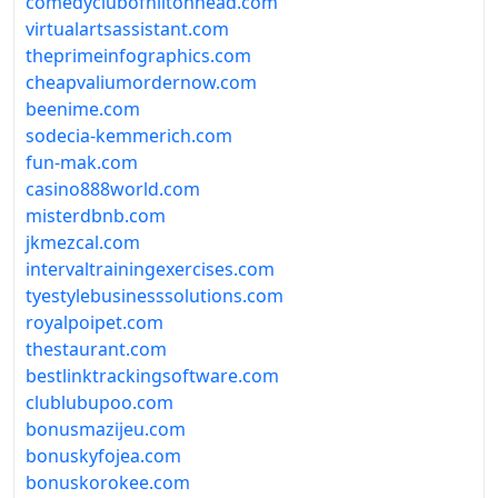
comedyclubofhiltonhead.com
virtualartsassistant.com
theprimeinfographics.com
cheapvaliumordernow.com
beenime.com
sodecia-kemmerich.com
fun-mak.com
casino888world.com
misterdbnb.com
jkmezcal.com
intervaltrainingexercises.com
tyestylebusinesssolutions.com
royalpoipet.com
thestaurant.com
bestlinktrackingsoftware.com
clublubupoo.com
bonusmazijeu.com
bonuskyfojea.com
bonuskorokee.com