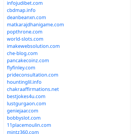
infojudibet.com
cbdmap.info
deanbeanxn.com
matkarajdhanigame.com
popthrone.com
world-slots.com
imakewebsolution.com
che-blog.com
pancakecoinz.com
flyfinley.com
prideconsultation.com
hountinglil.info
chakraaffirmations.net
bestjokes4u.com
lustgurgaon.com
geniejaar.com
bobbyslot.com
11placemoulin.com
mintz360.com