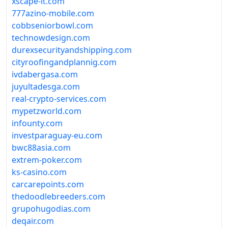
xscape-it.com
777azino-mobile.com
cobbseniorbowl.com
technowdesign.com
durexsecurityandshipping.com
cityroofingandplannig.com
ivdabergasa.com
juyultadesga.com
real-crypto-services.com
mypetzworld.com
infounty.com
investparaguay-eu.com
bwc88asia.com
extrem-poker.com
ks-casino.com
carcarepoints.com
thedoodlebreeders.com
grupohugodias.com
deqair.com