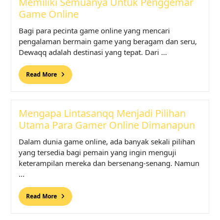
Memiliki Semuanya Untuk Penggemar
Game Online
Bagi para pecinta game online yang mencari
pengalaman bermain game yang beragam dan seru,
Dewaqq adalah destinasi yang tepat. Dari ...
Read More
Mengapa Lintasanqq Menjadi Pilihan
Utama Para Gamer Online Dimanapun
Dalam dunia game online, ada banyak sekali pilihan
yang tersedia bagi pemain yang ingin menguji
keterampilan mereka dan bersenang-senang. Namun
...
Read More