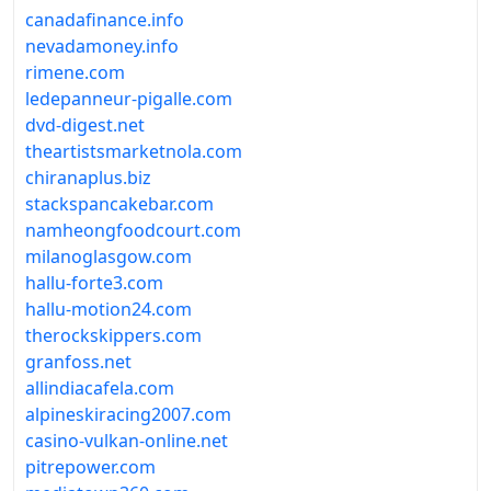
canadafinance.info
nevadamoney.info
rimene.com
ledepanneur-pigalle.com
dvd-digest.net
theartistsmarketnola.com
chiranaplus.biz
stackspancakebar.com
namheongfoodcourt.com
milanoglasgow.com
hallu-forte3.com
hallu-motion24.com
therockskippers.com
granfoss.net
allindiacafela.com
alpineskiracing2007.com
casino-vulkan-online.net
pitrepower.com