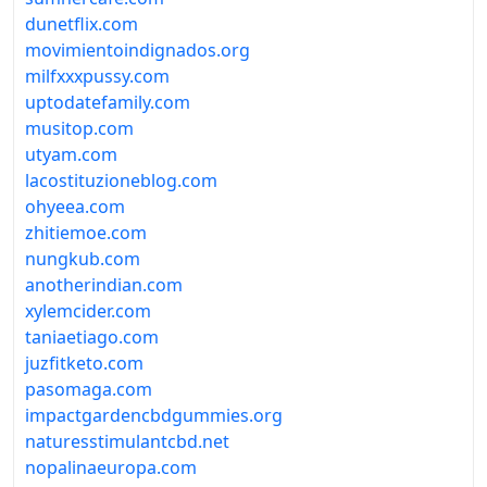
dunetflix.com
movimientoindignados.org
milfxxxpussy.com
uptodatefamily.com
musitop.com
utyam.com
lacostituzioneblog.com
ohyeea.com
zhitiemoe.com
nungkub.com
anotherindian.com
xylemcider.com
taniaetiago.com
juzfitketo.com
pasomaga.com
impactgardencbdgummies.org
naturesstimulantcbd.net
nopalinaeuropa.com