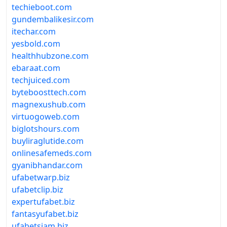
techieboot.com
gundembalikesir.com
itechar.com
yesbold.com
healthhubzone.com
ebaraat.com
techjuiced.com
byteboosttech.com
magnexushub.com
virtuogoweb.com
biglotshours.com
buyliraglutide.com
onlinesafemeds.com
gyanibhandar.com
ufabetwarp.biz
ufabetclip.biz
expertufabet.biz
fantasyufabet.biz
ufabetsiam.biz