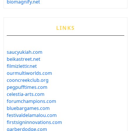
biomagnify.net
LINKS
saucyukiah.com
beikastreet.net
filmizlettir.net
ourmultiworlds.com
cooncreekclub.org
pegpufftimes.com
celestia-arts.com
forumchampions.com
bluebargames.com
festivaldelamalou.com
firstsigninnovations.com
garberdodge.com