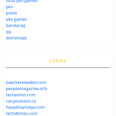
situs pkv games
pkv
poker
pkv games
bandarqq
qq
dominoqq
LINKS
baeckereiweber.com
peoplemagazine.info
techashes.com
canyouwash.co
havadisantalya.com
techdtimes.com