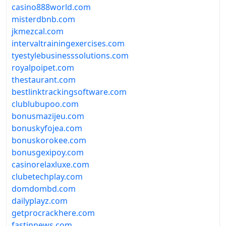
casino888world.com
misterdbnb.com
jkmezcal.com
intervaltrainingexercises.com
tyestylebusinesssolutions.com
royalpoipet.com
thestaurant.com
bestlinktrackingsoftware.com
clublubupoo.com
bonusmazijeu.com
bonuskyfojea.com
bonuskorokee.com
bonusgexipoy.com
casinorelaxluxe.com
clubetechplay.com
domdombd.com
dailyplayz.com
getprocrackhere.com
fastinnews.com