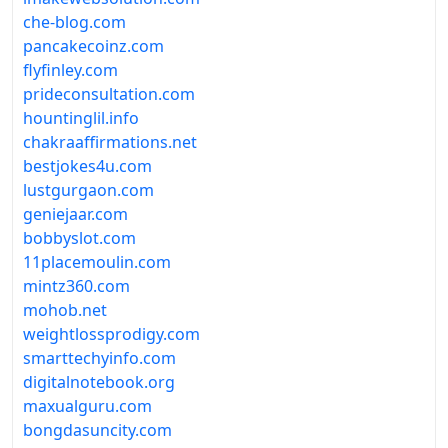
che-blog.com
pancakecoinz.com
flyfinley.com
prideconsultation.com
hountinglil.info
chakraaffirmations.net
bestjokes4u.com
lustgurgaon.com
geniejaar.com
bobbyslot.com
11placemoulin.com
mintz360.com
mohob.net
weightlossprodigy.com
smarttechyinfo.com
digitalnotebook.org
maxualguru.com
bongdasuncity.com