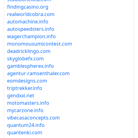
findingcasino.org
realworldcobra.com
automachine.info
autospeedsters.info
wagerchampion.info
monomousumicontest.com
deadricklingo.com
skyglobefx.com
gamblespherex.info
agentur-ramsenthaler.com
eomdesigns.com
triptrekker.info
gendxxi.net
motomasters.info
mycarzone.info
vibecasaconcepts.com
quantum24.info
quantenki.com