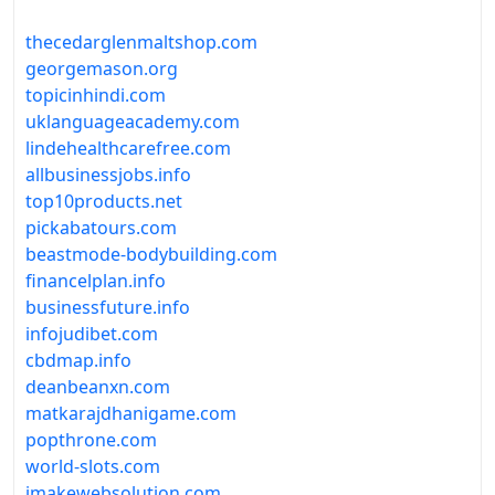
thecedarglenmaltshop.com
georgemason.org
topicinhindi.com
uklanguageacademy.com
lindehealthcarefree.com
allbusinessjobs.info
top10products.net
pickabatours.com
beastmode-bodybuilding.com
financelplan.info
businessfuture.info
infojudibet.com
cbdmap.info
deanbeanxn.com
matkarajdhanigame.com
popthrone.com
world-slots.com
imakewebsolution.com