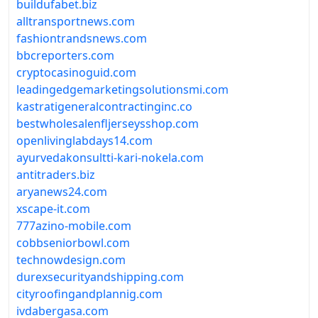
buildufabet.biz
alltransportnews.com
fashiontrandsnews.com
bbcreporters.com
cryptocasinoguid.com
leadingedgemarketingsolutionsmi.com
kastratigeneralcontractinginc.co
bestwholesalenfljerseysshop.com
openlivinglabdays14.com
ayurvedakonsultti-kari-nokela.com
antitraders.biz
aryanews24.com
xscape-it.com
777azino-mobile.com
cobbseniorbowl.com
technowdesign.com
durexsecurityandshipping.com
cityroofingandplannig.com
ivdabergasa.com