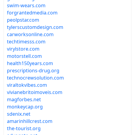
swim-wears.com
forgrantedmedia.com
peolpstar.com
tylerscustomdesign.com
carworksonline.com
techtimesss.com
virylstore.com
motorstell.com
health150years.com
prescriptions-drug.org
technocrewsolution.com
viraltokvibes.com
vivianebritoimoveis.com
magforbes.net
monkeycap.org
sdenix.net
amarinhillcrest.com
the-tourist.org