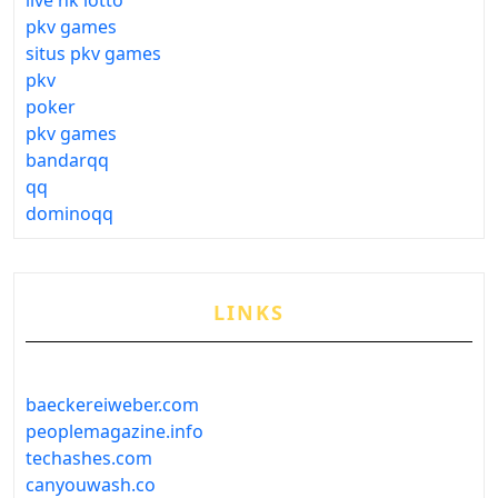
live hk lotto
pkv games
situs pkv games
pkv
poker
pkv games
bandarqq
qq
dominoqq
LINKS
baeckereiweber.com
peoplemagazine.info
techashes.com
canyouwash.co