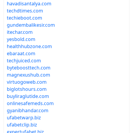
havadisantalya.com
techdtimes.com
techieboot.com
gundembalikesir.com
itechar.com
yesbold.com
healthhubzone.com
ebaraat.com
techjuiced.com
byteboosttech.com
magnexushub.com
virtuogoweb.com
biglotshours.com
buyliraglutide.com
onlinesafemeds.com
gyanibhandar.com
ufabetwarp.biz
ufabetclip.biz
expertufabet.biz