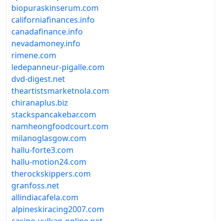
biopuraskinserum.com
californiafinances.info
canadafinance.info
nevadamoney.info
rimene.com
ledepanneur-pigalle.com
dvd-digest.net
theartistsmarketnola.com
chiranaplus.biz
stackspancakebar.com
namheongfoodcourt.com
milanoglasgow.com
hallu-forte3.com
hallu-motion24.com
therockskippers.com
granfoss.net
allindiacafela.com
alpineskiracing2007.com