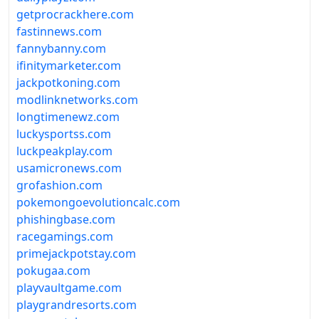
getprocrackhere.com
fastinnews.com
fannybanny.com
ifinitymarketer.com
jackpotkoning.com
modlinknetworks.com
longtimenewz.com
luckysportss.com
luckpeakplay.com
usamicronews.com
grofashion.com
pokemongoevolutioncalc.com
phishingbase.com
racegamings.com
primejackpotstay.com
pokugaa.com
playvaultgame.com
playgrandresorts.com