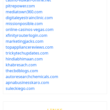
casino-vulkan-online.net
pitrepower.com
mediatown360.com
digitaleyestrainclinic.com
missionposible.com
online-casinos-vegas.com
xfinityrouterlogin.com
marketingjacks.com
topappliancereviews.com
trickytechupdates.com
hindiabhimaan.com
khabresach.com
thecbdblogs.com
autoresearchchemicals.com
apnabusinesskaro.com
suleckiego.com