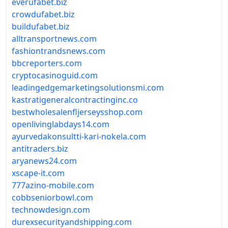
everufabet.biz
crowdufabet.biz
buildufabet.biz
alltransportnews.com
fashiontrandsnews.com
bbcreporters.com
cryptocasinoguid.com
leadingedgemarketingsolutionsmi.com
kastratigeneralcontractinginc.co
bestwholesalenfljerseysshop.com
openlivinglabdays14.com
ayurvedakonsultti-kari-nokela.com
antitraders.biz
aryanews24.com
xscape-it.com
777azino-mobile.com
cobbseniorbowl.com
technowdesign.com
durexsecurityandshipping.com