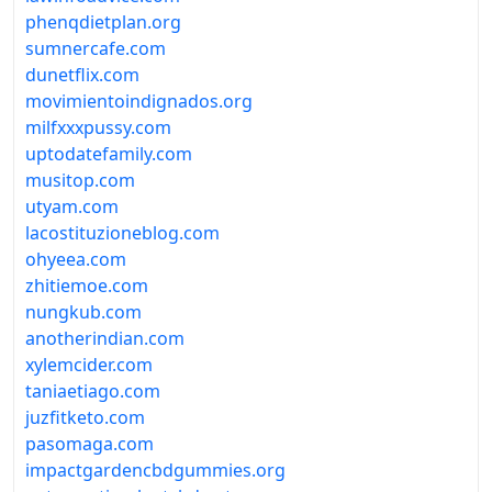
phenqdietplan.org
sumnercafe.com
dunetflix.com
movimientoindignados.org
milfxxxpussy.com
uptodatefamily.com
musitop.com
utyam.com
lacostituzioneblog.com
ohyeea.com
zhitiemoe.com
nungkub.com
anotherindian.com
xylemcider.com
taniaetiago.com
juzfitketo.com
pasomaga.com
impactgardencbdgummies.org