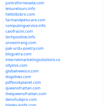
justicefornevada.com
leisuretours.info
hellotbsbro.com
farmandpetscare.com
computingservice.info
caiofracini.com
techpositive.info
unseonrang.com
pak-urdu-poetry.com
blogcetra.com
internetmarketingsolutions.co
ollystvs.com
globalnewscx.com
dogslives.com
pdfbookplanet.com
queenofrattan.com
thequeenofrattan.com
denohubpro.com
blades-knife.com