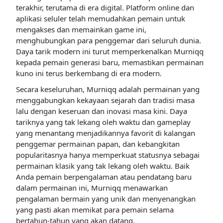
terakhir, terutama di era digital. Platform online dan
aplikasi seluler telah memudahkan pemain untuk
mengakses dan memainkan game ini,
menghubungkan para penggemar dari seluruh dunia.
Daya tarik modern ini turut memperkenalkan Murniqq
kepada pemain generasi baru, memastikan permainan
kuno ini terus berkembang di era modern.
Secara keseluruhan, Murniqq adalah permainan yang
menggabungkan kekayaan sejarah dan tradisi masa
lalu dengan keseruan dan inovasi masa kini. Daya
tariknya yang tak lekang oleh waktu dan gameplay
yang menantang menjadikannya favorit di kalangan
penggemar permainan papan, dan kebangkitan
popularitasnya hanya memperkuat statusnya sebagai
permainan klasik yang tak lekang oleh waktu. Baik
Anda pemain berpengalaman atau pendatang baru
dalam permainan ini, Murniqq menawarkan
pengalaman bermain yang unik dan menyenangkan
yang pasti akan memikat para pemain selama
bertahun-tahun yang akan datang.