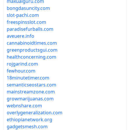
maxualguru.com
bongdasuncity.com
slot-pachi.com
freespinsslot.com
paradisefurballs.com
aveuere.info
cannabinoidtimes.com
greenproductsgui.com
healthconcerning.com
rojgarind.com
fewhour.com
18minutetimer.com
semanticseostars.com
mainstreamzone.com
growmarijuanas.com
webnshare.com
overlygeneralization.com
ethiopianetwork.org
gadgetsmesh.com