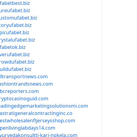
fabetbest.biz
ureufabet.biz
ustomufabet.biz
toryufabet.biz
picufabet.biz
rystalufabet.biz
fabetok.biz
verufabet.biz
rowdufabet.biz
uildufabet.biz
lltransportnews.com
ashiontrandsnews.com
bcreporters.com
ryptocasinoguid.com
eadingedgemarketingsolutionsmi.com
astratigeneralcontractinginc.co
estwholesalenfljerseysshop.com
penlivinglabdays14.com
yurvedakonsultti-kari-nokela.com