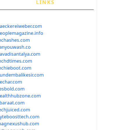
LINKS
aeckereiweber.com
eoplemagazine.info
echashes.com
anyouwash.co
avadisantalya.com
echdtimes.com
echieboot.com
undembalikesir.com
techar.com
esbold.com
ealthhubzone.com
baraat.com
echjuiced.com
yteboosttech.com
agnexushub.com