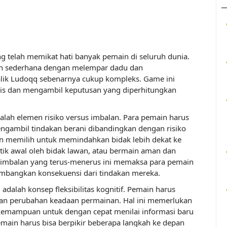
 telah memikat hati banyak pemain di seluruh dunia.
n sederhana dengan melempar dadu dan
alik Ludoqq sebenarnya cukup kompleks. Game ini
gis dan mengambil keputusan yang diperhitungkan
alah elemen risiko versus imbalan. Para pemain harus
gambil tindakan berani dibandingkan dengan risiko
n memilih untuk memindahkan bidak lebih dekat ke
 titik awal oleh bidak lawan, atau bermain aman dan
n imbalan yang terus-menerus ini memaksa para pemain
timbangkan konsekuensi dari tindakan mereka.
adalah konsep fleksibilitas kognitif. Pemain harus
an perubahan keadaan permainan. Hal ini memerlukan
 kemampuan untuk dengan cepat menilai informasi baru
ain harus bisa berpikir beberapa langkah ke depan