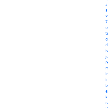
a
a
x
7
c
t
d
c
i
j
r
m
i
i
b
e
k
c