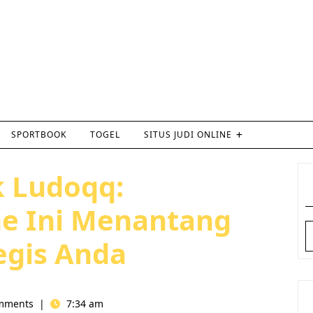
SPORTBOOK
TOGEL
SITUS JUDI ONLINE
k Ludoqq:
e Ini Menantang
egis Anda
mments
|
7:34 am