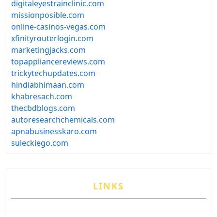
digitaleyestrainclinic.com
missionposible.com
online-casinos-vegas.com
xfinityrouterlogin.com
marketingjacks.com
topappliancereviews.com
trickytechupdates.com
hindiabhimaan.com
khabresach.com
thecbdblogs.com
autoresearchchemicals.com
apnabusinesskaro.com
suleckiego.com
LINKS