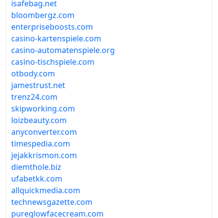
isafebag.net
bloombergz.com
enterpriseboosts.com
casino-kartenspiele.com
casino-automatenspiele.org
casino-tischspiele.com
otbody.com
jamestrust.net
trenz24.com
skipworking.com
loizbeauty.com
anyconverter.com
timespedia.com
jejakkrismon.com
diemthole.biz
ufabetkk.com
allquickmedia.com
technewsgazette.com
pureglowfacecream.com