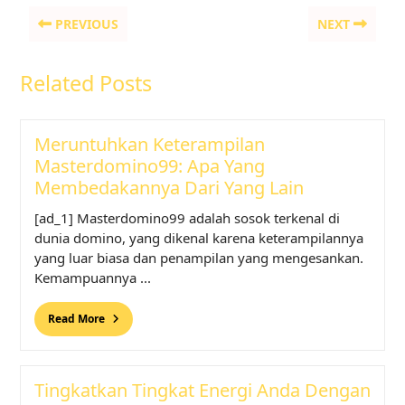
PREVIOUS
NEXT
Related Posts
Meruntuhkan Keterampilan
Masterdomino99: Apa Yang
Membedakannya Dari Yang Lain
[ad_1] Masterdomino99 adalah sosok terkenal di
dunia domino, yang dikenal karena keterampilannya
yang luar biasa dan penampilan yang mengesankan.
Kemampuannya ...
Read More
Tingkatkan Tingkat Energi Anda Dengan