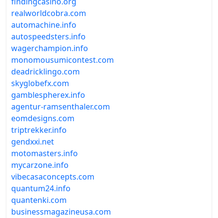
findingcasino.org
realworldcobra.com
automachine.info
autospeedsters.info
wagerchampion.info
monomousumicontest.com
deadricklingo.com
skyglobefx.com
gamblespherex.info
agentur-ramsenthaler.com
eomdesigns.com
triptrekker.info
gendxxi.net
motomasters.info
mycarzone.info
vibecasaconcepts.com
quantum24.info
quantenki.com
businessmagazineusa.com