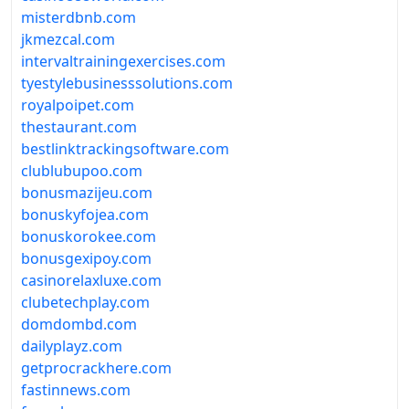
misterdbnb.com
jkmezcal.com
intervaltrainingexercises.com
tyestylebusinesssolutions.com
royalpoipet.com
thestaurant.com
bestlinktrackingsoftware.com
clublubupoo.com
bonusmazijeu.com
bonuskyfojea.com
bonuskorokee.com
bonusgexipoy.com
casinorelaxluxe.com
clubetechplay.com
domdombd.com
dailyplayz.com
getprocrackhere.com
fastinnews.com