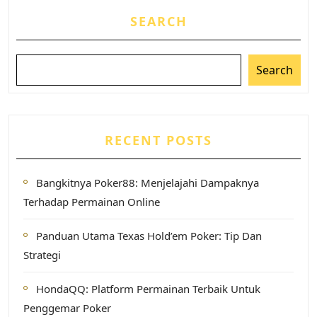
SEARCH
Search
RECENT POSTS
Bangkitnya Poker88: Menjelajahi Dampaknya
Terhadap Permainan Online
Panduan Utama Texas Hold’em Poker: Tip Dan
Strategi
HondaQQ: Platform Permainan Terbaik Untuk
Penggemar Poker