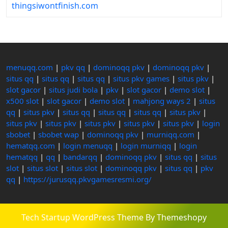
thingsiwontfinish.com
menuqq.com
|
pkv qq
|
dominoqq pkv
|
dominoqq pkv
|
situs qq
|
situs qq
|
situs qq
|
situs pkv games
|
situs pkv
|
slot gacor
|
situs judi bola
|
pkv
|
slot gacor
|
demo slot
|
x500 slot
|
slot gacor
|
demo slot
|
mahjong ways 2
|
situs
qq
|
situs pkv
|
situs qq
|
situs qq
|
situs qq
|
situs pkv
|
situs pkv
|
situs pkv
|
situs pkv
|
situs pkv
|
situs pkv
|
login
sbobet
|
sbobet wap
|
dominoqq pkv
|
murniqq.com
|
hematqq.com
|
login menuqq
|
login murniqq
|
login
hematqq
|
qq
|
bandarqq
|
dominoqq pkv
|
situs qq
|
situs
slot
|
situs slot
|
situs slot
|
dominoqq pkv
|
situs qq
|
pkv
qq
|
https://jurusqq.pkvgamesresmi.org/
Tech Startup WordPress Theme
By Themeshopy