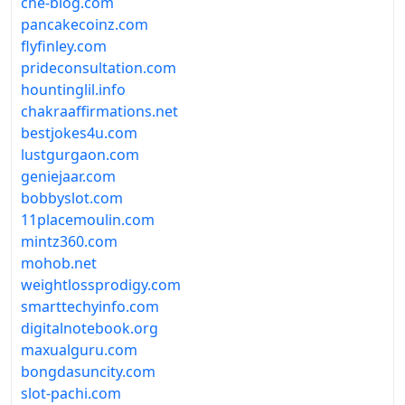
che-blog.com
pancakecoinz.com
flyfinley.com
prideconsultation.com
hountinglil.info
chakraaffirmations.net
bestjokes4u.com
lustgurgaon.com
geniejaar.com
bobbyslot.com
11placemoulin.com
mintz360.com
mohob.net
weightlossprodigy.com
smarttechyinfo.com
digitalnotebook.org
maxualguru.com
bongdasuncity.com
slot-pachi.com