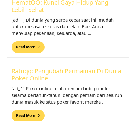
HematQQ: Kunci Gaya Hidup Yang
Lebih Sehat
[ad_1] Di dunia yang serba cepat saat ini, mudah
untuk merasa terkuras dan lelah. Baik Anda
menyulap pekerjaan, keluarga, atau ...
Read More
Ratuqq: Pengubah Permainan Di Dunia
Poker Online
[ad_1] Poker online telah menjadi hobi populer
selama bertahun-tahun, dengan pemain dari seluruh
dunia masuk ke situs poker favorit mereka ...
Read More