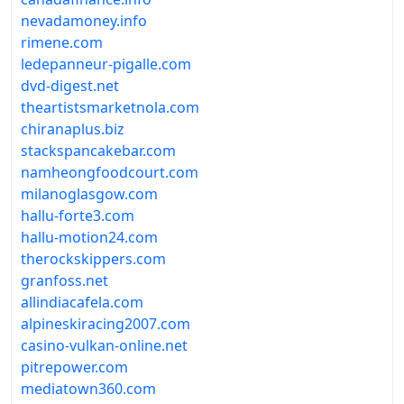
nevadamoney.info
rimene.com
ledepanneur-pigalle.com
dvd-digest.net
theartistsmarketnola.com
chiranaplus.biz
stackspancakebar.com
namheongfoodcourt.com
milanoglasgow.com
hallu-forte3.com
hallu-motion24.com
therockskippers.com
granfoss.net
allindiacafela.com
alpineskiracing2007.com
casino-vulkan-online.net
pitrepower.com
mediatown360.com