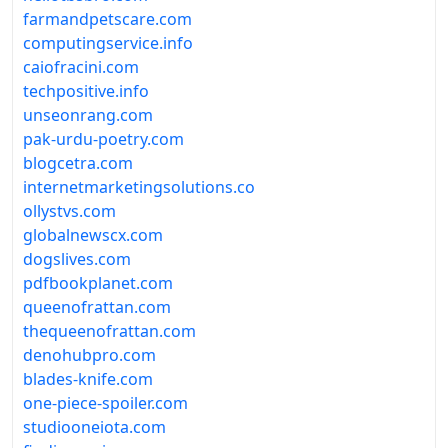
farmandpetscare.com
computingservice.info
caiofracini.com
techpositive.info
unseonrang.com
pak-urdu-poetry.com
blogcetra.com
internetmarketingsolutions.co
ollystvs.com
globalnewscx.com
dogslives.com
pdfbookplanet.com
queenofrattan.com
thequeenofrattan.com
denohubpro.com
blades-knife.com
one-piece-spoiler.com
studiooneiota.com