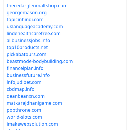
thecedarglenmaltshop.com
georgemason.org
topicinhindi.com
uklanguageacademy.com
lindehealthcarefree.com
allbusinessjobs.info
top10products.net
pickabatours.com
beastmode-bodybuilding.com
financelplan.info
businessfuture.info
infojudibet.com
cbdmap.info
deanbeanxn.com
matkarajdhanigame.com
popthrone.com
world-slots.com
imakewebsolution.com