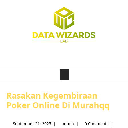
Rasakan Kegembiraan
Poker Online Di Murahqq
September 21, 2025
|
admin
|
0 Comments
|