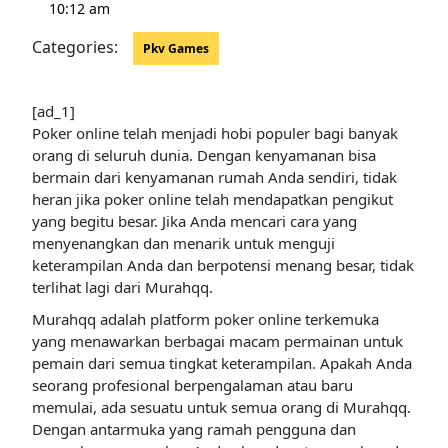
10:12 am
Categories:
Pkv Games
[ad_1]
Poker online telah menjadi hobi populer bagi banyak
orang di seluruh dunia. Dengan kenyamanan bisa
bermain dari kenyamanan rumah Anda sendiri, tidak
heran jika poker online telah mendapatkan pengikut
yang begitu besar. Jika Anda mencari cara yang
menyenangkan dan menarik untuk menguji
keterampilan Anda dan berpotensi menang besar, tidak
terlihat lagi dari Murahqq.
Murahqq adalah platform poker online terkemuka
yang menawarkan berbagai macam permainan untuk
pemain dari semua tingkat keterampilan. Apakah Anda
seorang profesional berpengalaman atau baru
memulai, ada sesuatu untuk semua orang di Murahqq.
Dengan antarmuka yang ramah pengguna dan