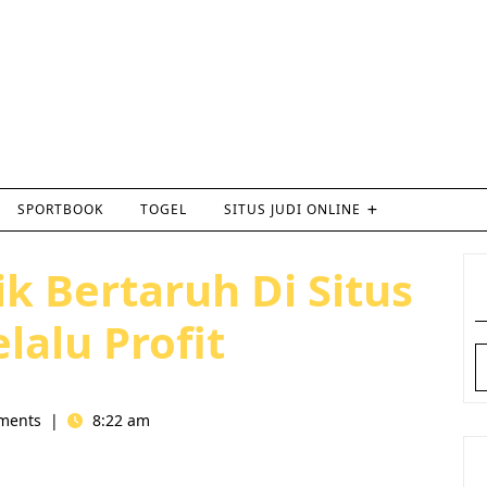
SPORTBOOK
TOGEL
SITUS JUDI ONLINE
ik Bertaruh Di Situs
lalu Profit
ments
|
8:22 am