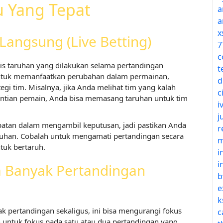
u Yang Tepat
a
a
x
Langsung (Live Betting)
7
c
nis taruhan yang dilakukan selama pertandingan
t
ntuk memanfaatkan perubahan dalam permainan,
d
tegi tim. Misalnya, jika Anda melihat tim yang kalah
c
ntian pemain, Anda bisa memasang taruhan untuk tim
i
j
tan dalam mengambil keputusan, jadi pastikan Anda
r
aruhan. Cobalah untuk mengamati pertandingan secara
m
uk bertaruh.
i
i
a Banyak Pertandingan
b
e
k
 pertandingan sekaligus, ini bisa mengurangi fokus
c
 untuk fokus pada satu atau dua pertandingan yang