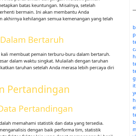
enetapkan batas keuntungan. Misalnya, setelah
erhenti bermain. Ini akan membantu Anda
an akhirnya kehilangan semua kemenangan yang telah
b
p
 Dalam Bertaruh
t
c
 kali membuat pemain terburu-buru dalam bertaruh.
h
esar dalam waktu singkat. Mulailah dengan taruhan
t
gkatkan taruhan setelah Anda merasa lebih percaya diri
t
g
i
n Pertandingan
y
h
n Data Pertandingan
e
t
b
dalah memahami statistik dan data yang tersedia.
m
nganalisis dengan baik performa tim, statistik