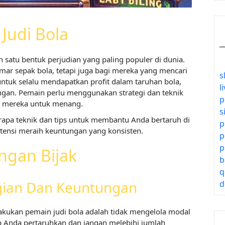
Judi Bola
h satu bentuk perjudian yang paling populer di dunia.
mar sepak bola, tetapi juga bagi mereka yang mencari
s
tuk selalu mendapatkan profit dalam taruhan bola,
l
gan. Pemain perlu menggunakan strategi dan teknik
p
g mereka untuk menang.
s
rapa teknik dan tips untuk membantu Anda bertaruh di
p
otensi meraih keuntungan yang konsisten.
p
p
ngan Bijak
b
q
ugian Dan Keuntungan
d
ilakukan pemain judi bola adalah tidak mengelola modal
p Anda pertaruhkan dan jangan melebihi jumlah