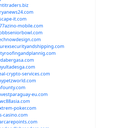
ntitraders.biz
ryanews24.com
scape-it.com
77azino-mobile.com
obbseniorbowl.com
echnowdesign.com
urexsecurityandshipping.com
ityroofingandplannig.com
vdabergasa.com
uyultadesga.com
eal-crypto-services.com
ypetzworld.com
nfounty.com
nvestparaguay-eu.com
wc88asia.com
xtrem-poker.com
s-casino.com
arcarepoints.com