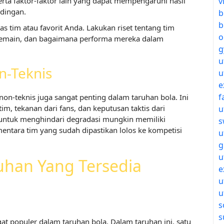
rta faktor-faktor lain yang dapat mempengaruhi hasil
v
ndingan.
b
b
s tim atau favorit Anda. Lakukan riset tentang tim
o
 pemain, dan bagaimana performa mereka dalam
g
u
n-Teknis
u
e
f
r non-teknis juga sangat penting dalam taruhan bola. Ini
im, tekanan dari fans, dan keputusan taktis dari
u
g untuk menghindari degradasi mungkin memiliki
s
entara tim yang sudah dipastikan lolos ke kompetisi
u
g
u
uhan Yang Tersedia
e
u
u
s
s
at populer dalam taruhan bola. Dalam taruhan ini, satu