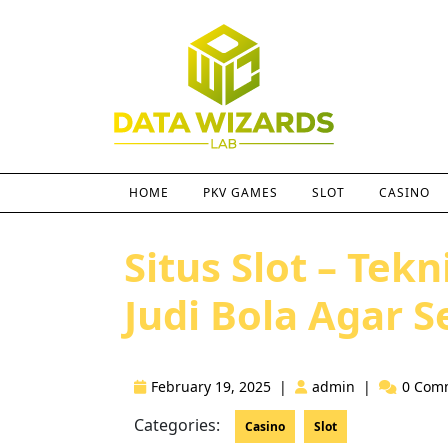
HOME
PKV GAMES
SLOT
CASINO
Situs Slot – Tekn
Judi Bola Agar Se
February 19, 2025
|
admin
|
0 Com
Categories:
Casino
Slot