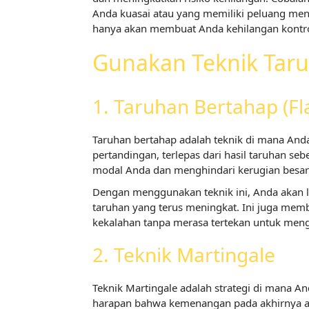
Anda kuasai atau yang memiliki peluang men
hanya akan membuat Anda kehilangan kontrol
Gunakan Teknik Tar
1. Taruhan Bertahap (Fla
Taruhan bertahap adalah teknik di mana And
pertandingan, terlepas dari hasil taruhan se
modal Anda dan menghindari kerugian besar s
Dengan menggunakan teknik ini, Anda akan le
taruhan yang terus meningkat. Ini juga me
kekalahan tanpa merasa tertekan untuk men
2. Teknik Martingale
Teknik Martingale adalah strategi di mana 
harapan bahwa kemenangan pada akhirnya 