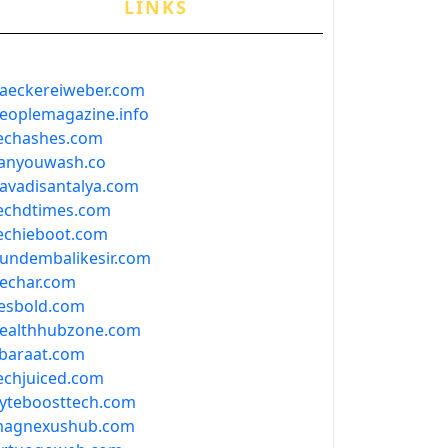
LINKS
aeckereiweber.com
eoplemagazine.info
echashes.com
anyouwash.co
avadisantalya.com
echdtimes.com
echieboot.com
undembalikesir.com
techar.com
esbold.com
ealthhubzone.com
baraat.com
echjuiced.com
yteboosttech.com
agnexushub.com