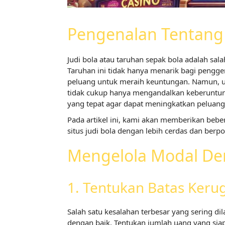
Pengenalan Tentang 
Judi bola atau taruhan sepak bola adalah sala
Taruhan ini tidak hanya menarik bagi pengge
peluang untuk meraih keuntungan. Namun, un
tidak cukup hanya mengandalkan keberuntun
yang tepat agar dapat meningkatkan peluan
Pada artikel ini, kami akan memberikan bebe
situs judi bola dengan lebih cerdas dan berp
Mengelola Modal De
1. Tentukan Batas Ker
Salah satu kesalahan terbesar yang sering d
dengan baik. Tentukan jumlah uang yang sia