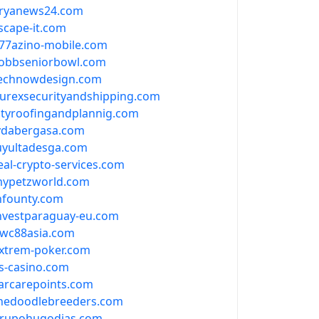
ryanews24.com
scape-it.com
77azino-mobile.com
obbseniorbowl.com
echnowdesign.com
urexsecurityandshipping.com
ityroofingandplannig.com
vdabergasa.com
uyultadesga.com
eal-crypto-services.com
ypetzworld.com
nfounty.com
nvestparaguay-eu.com
wc88asia.com
xtrem-poker.com
s-casino.com
arcarepoints.com
hedoodlebreeders.com
rupohugodias.com