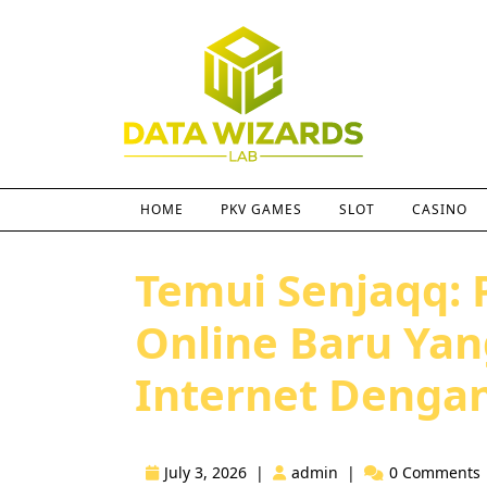
HOME
PKV GAMES
SLOT
CASINO
Temui Senjaqq:
Online Baru Ya
Internet Denga
July 3, 2026
|
admin
|
0 Comments