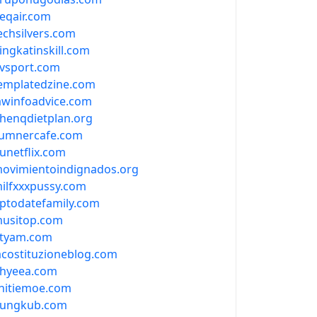
eqair.com
echsilvers.com
ingkatinskill.com
ivsport.com
emplatedzine.com
awinfoadvice.com
henqdietplan.org
umnercafe.com
unetflix.com
ovimientoindignados.org
ilfxxxpussy.com
ptodatefamily.com
usitop.com
tyam.com
acostituzioneblog.com
hyeea.com
hitiemoe.com
ungkub.com