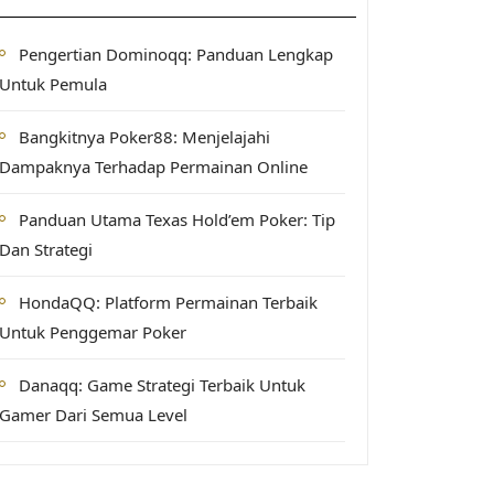
Pengertian Dominoqq: Panduan Lengkap
Untuk Pemula
Bangkitnya Poker88: Menjelajahi
Dampaknya Terhadap Permainan Online
Panduan Utama Texas Hold’em Poker: Tip
Dan Strategi
HondaQQ: Platform Permainan Terbaik
Untuk Penggemar Poker
Danaqq: Game Strategi Terbaik Untuk
Gamer Dari Semua Level