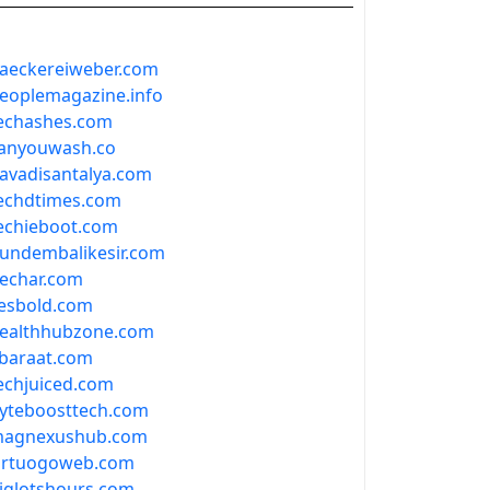
aeckereiweber.com
eoplemagazine.info
echashes.com
anyouwash.co
avadisantalya.com
echdtimes.com
echieboot.com
undembalikesir.com
techar.com
esbold.com
ealthhubzone.com
baraat.com
echjuiced.com
yteboosttech.com
agnexushub.com
irtuogoweb.com
iglotshours.com