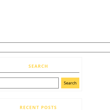
SEARCH
Search
RECENT POSTS