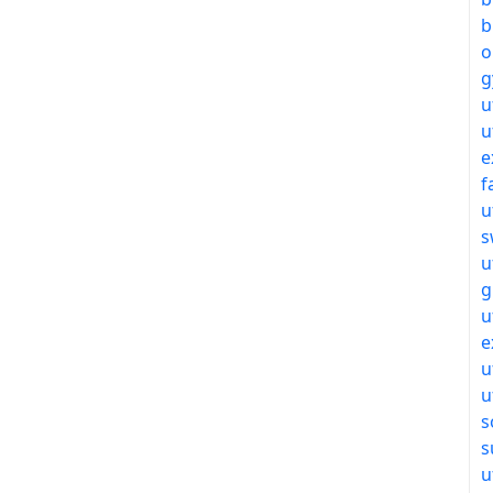
b
o
g
u
u
e
f
u
s
u
g
u
e
u
u
s
s
u