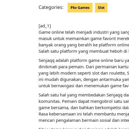
Categories:
Pkv Games
Slot
[ad_1]
Game online telah menjadi industri yang san
masuk untuk memainkan game favorit mereka
banyak orang yang beralih ke platform onl
Salah satu platform yang membuat heboh di
Senjaqq adalah platform game online baru
dinikmati para pemain. Dari permainan kartu
yang lebih modern seperti slot dan roulette,
ini mudah digunakan, dengan antarmuka ya
untuk bernavigasi dan menemukan game favo
Salah satu hal yang membedakan Senjaqq dar
komunitas. Pemain dapat mengobrol satu sam
game bersama, dan bahkan berkompetisi da
Rasa kebersamaan ini telah membantu menjad
mencari pengalaman bermain sosial dan inter