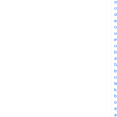
s
c
s
e
c
u
e
c
b
a
f
b
c
l
k
b
o
a
a