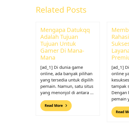
Related Posts
Mengapa Datukqq
Membu
Adalah Tujuan
Rahas
Tujuan Untuk
Sukse
Gamer Di Mana-
Layan
Mana
Premi
[ad_1] Di dunia game
[ad_1] D
online, ada banyak pilihan
online y
yang tersedia untuk dipilih
kesukses
pemain. Namun, satu situs
tampak s
yang menonjol di antara ...
Dengan 
pemain y
Read More
Read M