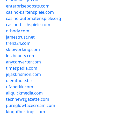
enterpriseboosts.com
casino-kartenspiele.com
casino-automatenspiele.org
casino-tischspiele.com
otbody.com
jamestrust.net
trenz24.com
skipworking.com
loizbeauty.com
anyconverter.com
timespedia.com
jejakkrismon.com
diemthole.biz
ufabetkk.com
allquickmedia.com
technewsgazette.com
pureglowfacecream.com
kingofherrings.com