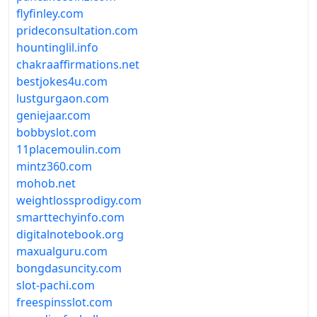
flyfinley.com
prideconsultation.com
hountinglil.info
chakraaffirmations.net
bestjokes4u.com
lustgurgaon.com
geniejaar.com
bobbyslot.com
11placemoulin.com
mintz360.com
mohob.net
weightlossprodigy.com
smarttechyinfo.com
digitalnotebook.org
maxualguru.com
bongdasuncity.com
slot-pachi.com
freespinsslot.com