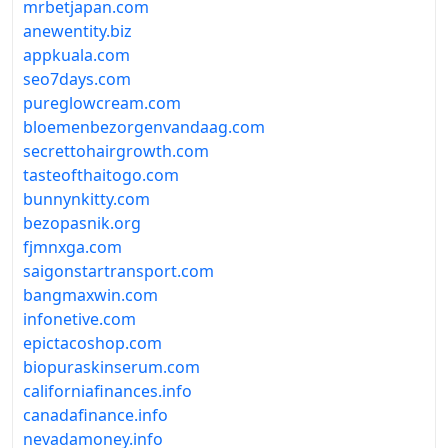
mrbetjapan.com
anewentity.biz
appkuala.com
seo7days.com
pureglowcream.com
bloemenbezorgenvandaag.com
secrettohairgrowth.com
tasteofthaitogo.com
bunnynkitty.com
bezopasnik.org
fjmnxga.com
saigonstartransport.com
bangmaxwin.com
infonetive.com
epictacoshop.com
biopuraskinserum.com
californiafinances.info
canadafinance.info
nevadamoney.info