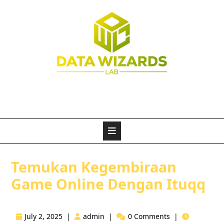
Temukan Kegembiraan
Game Online Dengan Ituqq
July 2, 2025
|
admin
|
0 Comments
|