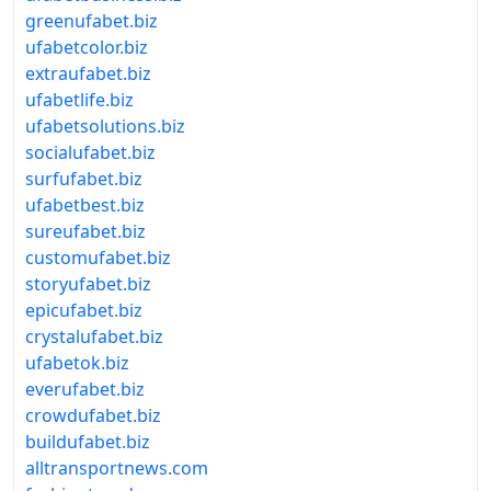
greenufabet.biz
ufabetcolor.biz
extraufabet.biz
ufabetlife.biz
ufabetsolutions.biz
socialufabet.biz
surfufabet.biz
ufabetbest.biz
sureufabet.biz
customufabet.biz
storyufabet.biz
epicufabet.biz
crystalufabet.biz
ufabetok.biz
everufabet.biz
crowdufabet.biz
buildufabet.biz
alltransportnews.com