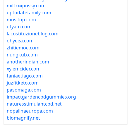
milfxxxpussy.com
uptodatefamily.com
musitop.com
utyam.com
lacostituzioneblog.com
ohyeea.com
zhitiemoe.com
nungkub.com
anotherindian.com
xylemcider.com
taniaetiago.com
juzfitketo.com
pasomaga.com
impactgardencbdgummies.org
naturesstimulantcbd.net
nopalinaeuropa.com
biomagnify.net