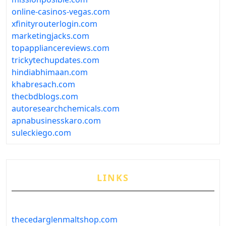
online-casinos-vegas.com
xfinityrouterlogin.com
marketingjacks.com
topappliancereviews.com
trickytechupdates.com
hindiabhimaan.com
khabresach.com
thecbdblogs.com
autoresearchchemicals.com
apnabusinesskaro.com
suleckiego.com
LINKS
thecedarglenmaltshop.com