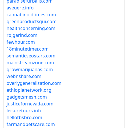
paradisefurballs.com
aveuere.info
cannabinoidtimes.com
greenproductsgui.com
healthconcerning.com
rojgarind.com
fewhour.com
18minutetimer.com
semanticseostars.com
mainstreamzone.com
growmarijuanas.com
webnshare.com
overlygeneralization.com
ethiopianetwork.org
gadgetsmesh.com
justicefornevada.com
leisuretours.info
hellotbsbro.com
farmandpetscare.com