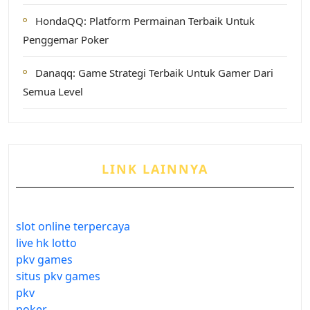
HondaQQ: Platform Permainan Terbaik Untuk
Penggemar Poker
Danaqq: Game Strategi Terbaik Untuk Gamer Dari
Semua Level
LINK LAINNYA
slot online terpercaya
live hk lotto
pkv games
situs pkv games
pkv
poker