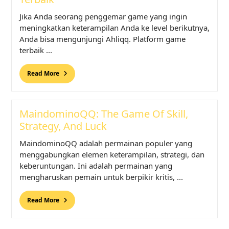
Jika Anda seorang penggemar game yang ingin
meningkatkan keterampilan Anda ke level berikutnya,
Anda bisa mengunjungi Ahliqq. Platform game
terbaik ...
Read More
MaindominoQQ: The Game Of Skill,
Strategy, And Luck
MaindominoQQ adalah permainan populer yang
menggabungkan elemen keterampilan, strategi, dan
keberuntungan. Ini adalah permainan yang
mengharuskan pemain untuk berpikir kritis, ...
Read More