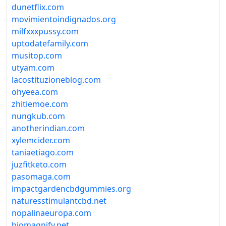
dunetflix.com
movimientoindignados.org
milfxxxpussy.com
uptodatefamily.com
musitop.com
utyam.com
lacostituzioneblog.com
ohyeea.com
zhitiemoe.com
nungkub.com
anotherindian.com
xylemcider.com
taniaetiago.com
juzfitketo.com
pasomaga.com
impactgardencbdgummies.org
naturesstimulantcbd.net
nopalinaeuropa.com
biomagnify.net