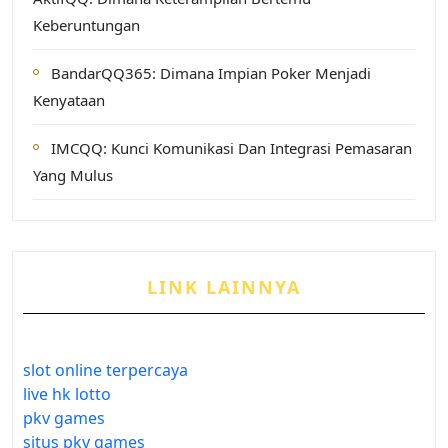
Keberuntungan
BandarQQ365: Dimana Impian Poker Menjadi
Kenyataan
IMCQQ: Kunci Komunikasi Dan Integrasi Pemasaran
Yang Mulus
LINK LAINNYA
slot online terpercaya
live hk lotto
pkv games
situs pkv games