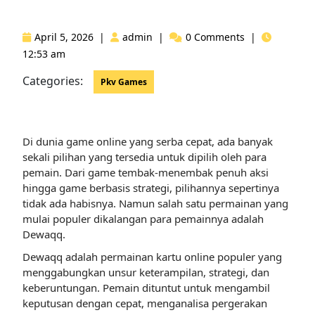
April 5, 2026
|
admin
|
0 Comments
|
12:53 am
Categories:
Pkv Games
Di dunia game online yang serba cepat, ada banyak
sekali pilihan yang tersedia untuk dipilih oleh para
pemain. Dari game tembak-menembak penuh aksi
hingga game berbasis strategi, pilihannya sepertinya
tidak ada habisnya. Namun salah satu permainan yang
mulai populer dikalangan para pemainnya adalah
Dewaqq.
Dewaqq adalah permainan kartu online populer yang
menggabungkan unsur keterampilan, strategi, dan
keberuntungan. Pemain dituntut untuk mengambil
keputusan dengan cepat, menganalisa pergerakan