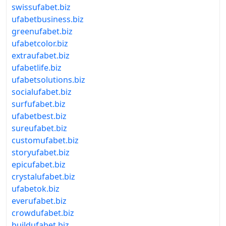
swissufabet.biz
ufabetbusiness.biz
greenufabet.biz
ufabetcolor.biz
extraufabet.biz
ufabetlife.biz
ufabetsolutions.biz
socialufabet.biz
surfufabet.biz
ufabetbest.biz
sureufabet.biz
customufabet.biz
storyufabet.biz
epicufabet.biz
crystalufabet.biz
ufabetok.biz
everufabet.biz
crowdufabet.biz
buildufabet.biz