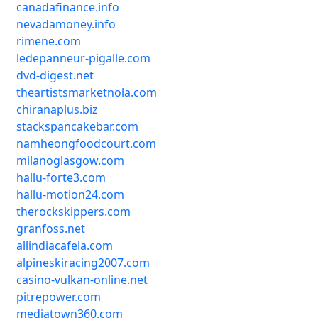
canadafinance.info
nevadamoney.info
rimene.com
ledepanneur-pigalle.com
dvd-digest.net
theartistsmarketnola.com
chiranaplus.biz
stackspancakebar.com
namheongfoodcourt.com
milanoglasgow.com
hallu-forte3.com
hallu-motion24.com
therockskippers.com
granfoss.net
allindiacafela.com
alpineskiracing2007.com
casino-vulkan-online.net
pitrepower.com
mediatown360.com