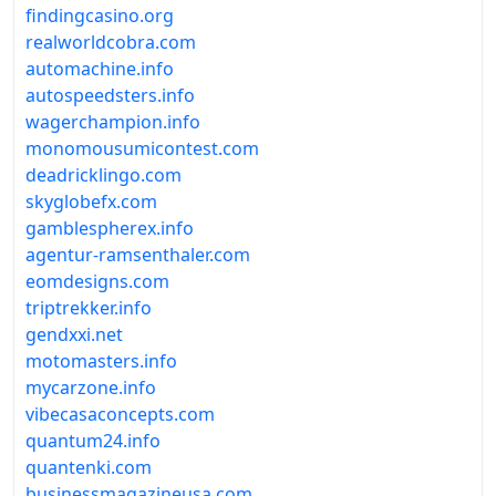
findingcasino.org
realworldcobra.com
automachine.info
autospeedsters.info
wagerchampion.info
monomousumicontest.com
deadricklingo.com
skyglobefx.com
gamblespherex.info
agentur-ramsenthaler.com
eomdesigns.com
triptrekker.info
gendxxi.net
motomasters.info
mycarzone.info
vibecasaconcepts.com
quantum24.info
quantenki.com
businessmagazineusa.com