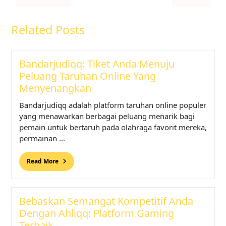
Related Posts
Bandarjudiqq: Tiket Anda Menuju
Peluang Taruhan Online Yang
Menyenangkan
Bandarjudiqq adalah platform taruhan online populer
yang menawarkan berbagai peluang menarik bagi
pemain untuk bertaruh pada olahraga favorit mereka,
permainan ...
Read More
Bebaskan Semangat Kompetitif Anda
Dengan Ahliqq: Platform Gaming
Terbaik