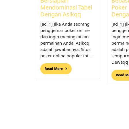
Bersiaplah
Bebas
Mendominasi Tabel
Poker
Dengan Asikqq
Denga
[ad_1] Jika Anda seorang
[ad_1] J
penggemar poker online
penggem
dan ingin meningkatkan
ingin me
permainan Anda, Asikqq
permain
adalah jawabannya. Situs
adalah p
poker online populer ini ...
sempurn
Dewaqq a
Read More
Read M