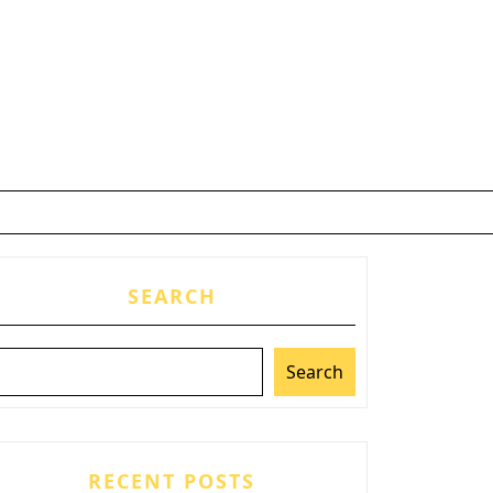
SEARCH
Search
RECENT POSTS