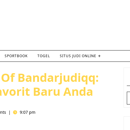
SPORTBOOK
TOGEL
SITUS JUDI ONLINE
 Of Bandarjudiqq:
avorit Baru Anda
nts
|
9:07 pm