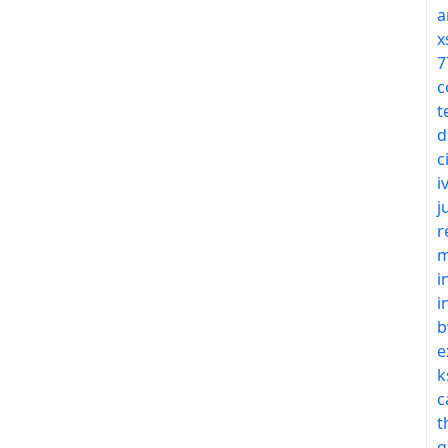
a
x
7
c
t
d
c
i
j
r
m
i
i
b
e
k
c
t
g