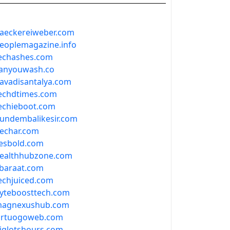
aeckereiweber.com
eoplemagazine.info
echashes.com
anyouwash.co
avadisantalya.com
echdtimes.com
echieboot.com
undembalikesir.com
techar.com
esbold.com
ealthhubzone.com
baraat.com
echjuiced.com
yteboosttech.com
agnexushub.com
irtuogoweb.com
iglotshours.com