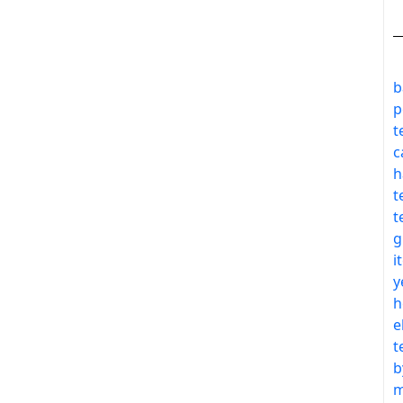
b
p
t
c
h
t
t
g
i
y
h
e
t
b
m