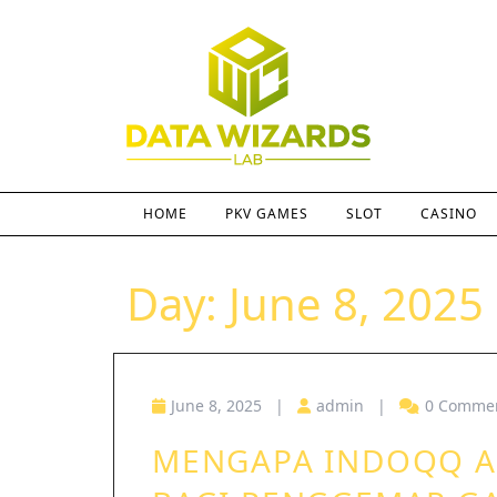
HOME
PKV GAMES
SLOT
CASINO
Day:
June 8, 2025
June 8, 2025
|
admin
|
0 Comme
MENGAPA INDOQQ A