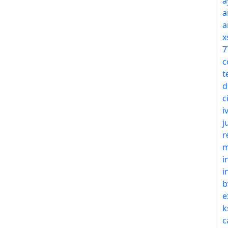
a
a
a
x
7
c
t
d
c
i
j
r
m
i
i
b
e
k
c