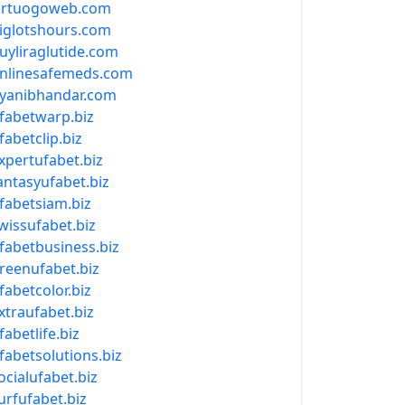
irtuogoweb.com
iglotshours.com
uyliraglutide.com
nlinesafemeds.com
yanibhandar.com
fabetwarp.biz
fabetclip.biz
xpertufabet.biz
antasyufabet.biz
fabetsiam.biz
wissufabet.biz
fabetbusiness.biz
reenufabet.biz
fabetcolor.biz
xtraufabet.biz
fabetlife.biz
fabetsolutions.biz
ocialufabet.biz
urfufabet.biz