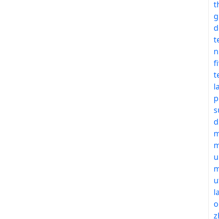
t
g
d
t
n
f
t
l
p
s
d
m
m
u
m
u
l
o
z