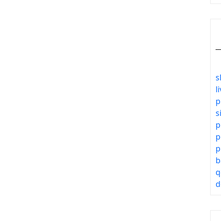
s
l
p
s
p
p
p
b
q
d