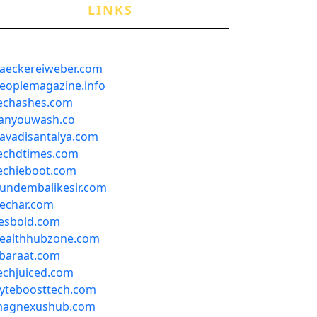
LINKS
aeckereiweber.com
eoplemagazine.info
echashes.com
anyouwash.co
avadisantalya.com
echdtimes.com
echieboot.com
undembalikesir.com
techar.com
esbold.com
ealthhubzone.com
baraat.com
echjuiced.com
yteboosttech.com
agnexushub.com