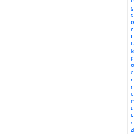
t
g
d
t
n
f
t
l
p
s
d
m
m
u
m
u
l
o
z