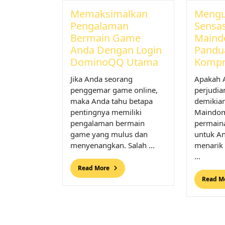
Memaksimalkan
Meng
Pengalaman
Sensas
Bermain Game
Maind
Anda Dengan Login
Pandu
DominoQQ Utama
Kompr
Jika Anda seorang
Apakah 
penggemar game online,
perjudian
maka Anda tahu betapa
demikia
pentingnya memiliki
Maindom
pengalaman bermain
permain
game yang mulus dan
untuk A
menyenangkan. Salah ...
menarik
...
Read More
Read M