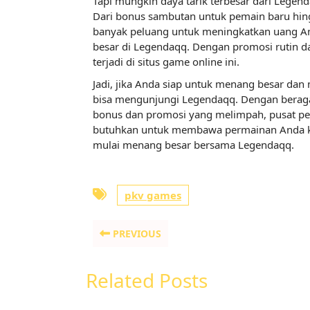
Tapi mungkin daya tarik terbesar dari Lege
Dari bonus sambutan untuk pemain baru hing
banyak peluang untuk meningkatkan uang A
besar di Legendaqq. Dengan promosi rutin da
terjadi di situs game online ini.
Jadi, jika Anda siap untuk menang besar da
bisa mengunjungi Legendaqq. Dengan beraga
bonus dan promosi yang melimpah, pusat pe
butuhkan untuk membawa permainan Anda ke le
mulai menang besar bersama Legendaqq.
pkv games
PREVIOUS
Related Posts