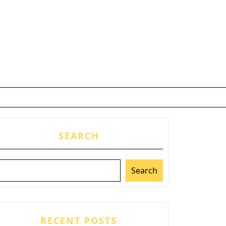
SEARCH
Search
RECENT POSTS