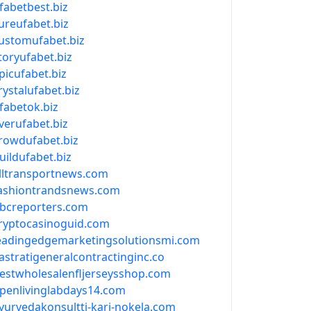
fabetbest.biz
ureufabet.biz
ustomufabet.biz
toryufabet.biz
picufabet.biz
rystalufabet.biz
fabetok.biz
verufabet.biz
rowdufabet.biz
uildufabet.biz
lltransportnews.com
ashiontrandsnews.com
bcreporters.com
ryptocasinoguid.com
eadingedgemarketingsolutionsmi.com
astratigeneralcontractinginc.co
estwholesalenfljerseysshop.com
penlivinglabdays14.com
yurvedakonsultti-kari-nokela.com