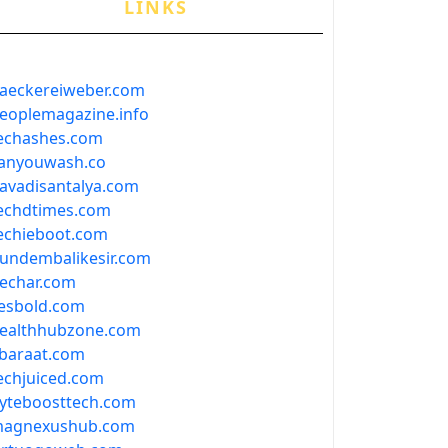
LINKS
aeckereiweber.com
eoplemagazine.info
echashes.com
anyouwash.co
avadisantalya.com
echdtimes.com
echieboot.com
undembalikesir.com
techar.com
esbold.com
ealthhubzone.com
baraat.com
echjuiced.com
yteboosttech.com
agnexushub.com